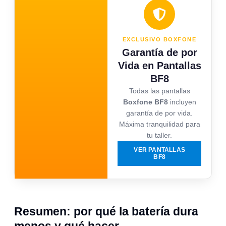
EXCLUSIVO BOXFONE
Garantía de por
Vida en Pantallas
BF8
Todas las pantallas
Boxfone BF8
incluyen
garantía de por vida.
Máxima tranquilidad para
tu taller.
VER PANTALLAS
BF8
Resumen: por qué la batería dura
menos y qué hacer