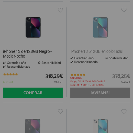
iPhone 13 de 128GB Negro -
iPhone 13 512GB en color azul
MediaNoche
✔️ Garantía 1 año ​ ♻️ Sostenibilidad
✔️ Reacondicionado
✔️ Garantía 1 año ​ ♻️ Sostenibilidad
✔️ Reacondicionado
318,25€
378,25€
SIN STOCK
EN 3-7 DIAS ESTARÁ DISPONIBLE,
IVA Incl.
IVA Incl.
En STOCK
CONTACTA CON TU COMERCIAL
COMPRAR
¡AVÍSAME!