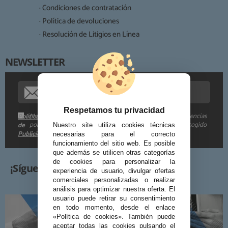
· Condiciones de contratación
· Política de devoluciones
Derechos:
· Resolución de Litigios en Línea
NEWSLETTER
Procedencia de los datos:
Información adicional:
Respetamos tu privacidad
Me gustaría recibir descuentos exclusivos, novedades y tendencias
Política
por e-mail. Puedo darme de baja cuando quiera según lo recogido
de
Nuestro site utiliza cookies técnicas
Publicidad
en la
.
necesarias para el correcto
funcionamiento del sitio web. Es posible
que además se utilicen otras categorías
de cookies para personalizar la
¡Síguenos!
experiencia de usuario, divulgar ofertas
comerciales personalizadas o realizar
análisis para optimizar nuestra oferta. El
usuario puede retirar su consentimiento
en todo momento, desde el enlace
«Política de cookies». También puede
aceptar todas las cookies pulsando el