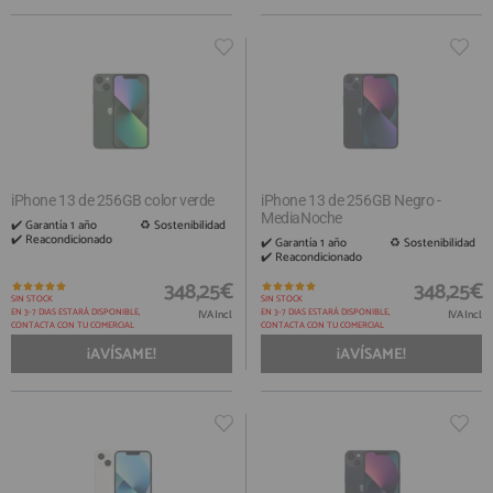
iPhone 13 de 256GB color verde
iPhone 13 de 256GB Negro -
MediaNoche
✔️ Garantía 1 año ​ ♻️ Sostenibilidad
✔️ Reacondicionado
✔️ Garantía 1 año ​ ♻️ Sostenibilidad
✔️ Reacondicionado
348,25€
348,25€
SIN STOCK
SIN STOCK
EN 3-7 DIAS ESTARÁ DISPONIBLE,
EN 3-7 DIAS ESTARÁ DISPONIBLE,
IVA Incl.
IVA Incl.
CONTACTA CON TU COMERCIAL
CONTACTA CON TU COMERCIAL
¡AVÍSAME!
¡AVÍSAME!