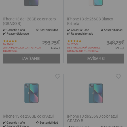
iPhone 13 de 128GB color negro
iPhone 13 de 256GB Blanco
(GRADO B)
Estrella
✔️ Garantía 1 año ​ ♻️ Sostenibilidad
✔️ Garantía 1 año ​ ♻️ Sostenibilidad
✔️ Reacondicionado
✔️ Reacondicionado
293,25€
348,25€
SIN STOCK
SIN STOCK
VENTA BAJO PEDIDO, CONTACTA CON
EN 3-7 DIAS ESTARÁ DISPONIBLE,
IVA Incl.
IVA Incl.
TU COMERCIAL
CONTACTA CON TU COMERCIAL
¡AVÍSAME!
¡AVÍSAME!
iPhone 13 de 256GB color Azul
iPhone 13 de 256GB color azul
GRADO B
✔️ Garantía 1 año ​ ♻️ Sostenibilidad
✔️ Reacondicionado