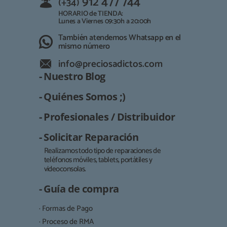
912 477 744
(+34)
HORARIO de TIENDA:
Lunes a Viernes 09:30h a 20:00h
También atendemos Whatsapp en el
mismo número
info@preciosadictos.com
- Nuestro Blog
- Quiénes Somos ;)
- Profesionales / Distribuidor
- Solicitar Reparación
Realizamos todo tipo de reparaciones de
teléfonos móviles, tablets, portátiles y
Responsable:
videoconsolas.
Finalidad:
- Guía de compra
Legitimación:
· Formas de Pago
Destinatarios:
· Proceso de RMA