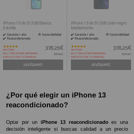
iPhone 13 de 512GB Blanco
iPhone 13 de 512GB color negro
Estrella
MediaNoche
✔️ Garantía 1 año ​ ♻️ Sostenibilidad
✔️ Garantía 1 año ​ ♻️ Sostenibilidad
✔️ Reacondicionado
✔️ Reacondicionado
378,25€
378,25€
SIN STOCK
SIN STOCK
EN 3-7 DIAS ESTARÁ DISPONIBLE,
EN 3-7 DIAS ESTARÁ DISPONIBLE,
IVA Incl.
IVA Incl.
CONTACTA CON TU COMERCIAL
CONTACTA CON TU COMERCIAL
¡AVÍSAME!
¡AVÍSAME!
¿Por qué elegir un iPhone 13
reacondicionado?
Optar por un
iPhone 13 reacondicionado
es una
decisión inteligente si buscas calidad a un precio