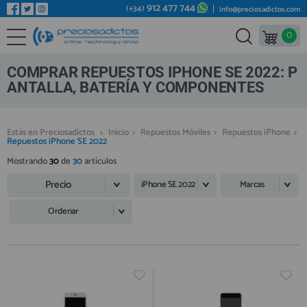
912 477 744
(+34)
info@preciosadictos.com
0
REPUESTOS MÓVILES
Bienvenid@ otra vez
YA SOY CLIENTE
REPUESTOS TABLET
COMPRAR REPUESTOS IPHONE SE 2022: P
REPUESTOS RELOJES INTELIGENTES
ANTALLA, BATERÍA Y COMPONENTES
REPUESTOS VIDEOCONSOLAS
Estás en Preciosadictos
>
Inicio
>
Repuestos Móviles
>
Repuestos iPhone
>
REPUESTOS MACBOOK
Repuestos iPhone SE 2022
Recordarme
¿Olvidó su contraseña?
Recordar aquí
REPUESTOS OTROS DISPOSITIVOS
Mostrando
30
de
30
artículos
Precio
REPUESTOS PORTÁTILES
iPhone SE 2022
Marcas
HERRAMIENTAS REPARACIÓN
Ordenar
IC CHIP / FPC
PLACAS BASE
Regístrate en un momento
¿ERES NUEVO?
MÓVILES REACONDICIONADOS