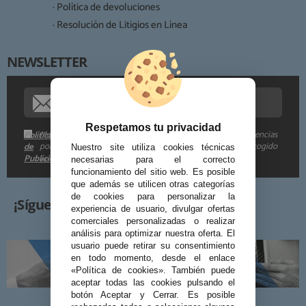
· Política de devoluciones
Derechos:
· Resolución de Litigios en Línea
NEWSLETTER
Procedencia de los datos:
Información adicional:
Respetamos tu privacidad
Me gustaría recibir descuentos exclusivos, novedades y tendencias
Política
por e-mail. Puedo darme de baja cuando quiera según lo recogido
de
Nuestro site utiliza cookies técnicas
Publicidad
en la
.
necesarias para el correcto
funcionamiento del sitio web. Es posible
que además se utilicen otras categorías
de cookies para personalizar la
¡Síguenos!
experiencia de usuario, divulgar ofertas
comerciales personalizadas o realizar
análisis para optimizar nuestra oferta. El
usuario puede retirar su consentimiento
en todo momento, desde el enlace
«Política de cookies». También puede
aceptar todas las cookies pulsando el
botón Aceptar y Cerrar. Es posible