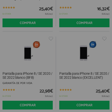
QUIÉNES SOMOS
REGISTRO PROFESIONAL
25,40€
16,32€
GUÍA DE COMPRA
IVA Incl.
IVA Incl.
En STOCK
En STOCK
COMPRAR
COMPRAR
912 477 744
(+34)
HORARIO de TIENDA:
Lunes a Viernes 09:30h a 20:00h
También atendemos Whatsapp
info@preciosadictos.com
Pantalla para iPhone 8 / SE 2020 /
Pantalla para iPhone 8 / SE 2020 /
SE 2022 blanco (BF8)
SE 2022 blanco (EXCELLENT)
GARANTÍA DE POR VIDA
22,98€
25,40€
IVA Incl.
IVA Incl.
En STOCK
En STOCK
COMPRAR
COMPRAR