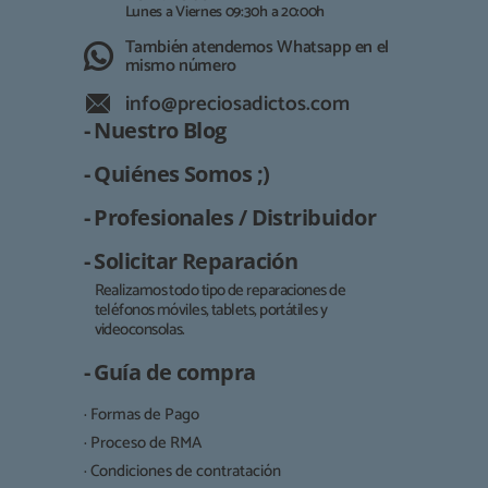
Lunes a Viernes 09:30h a 20:00h
También atendemos Whatsapp en el
mismo número
info@preciosadictos.com
- Nuestro Blog
- Quiénes Somos ;)
- Profesionales / Distribuidor
- Solicitar Reparación
Realizamos todo tipo de reparaciones de
teléfonos móviles, tablets, portátiles y
Responsable:
videoconsolas.
Finalidad:
- Guía de compra
Legitimación:
· Formas de Pago
Destinatarios:
· Proceso de RMA
· Condiciones de contratación