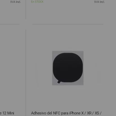
IVA Incl.
En STOCK
IVA Incl.
e 12 Mini
Adhesivo del NFC para iPhone X / XR / XS /