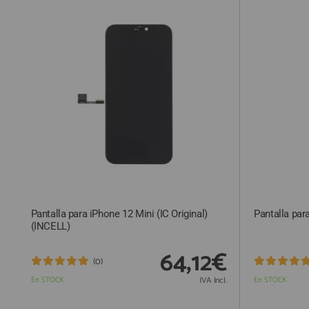
ACCESORIOS
FUNDAS
CRISTAL TEMPLADO
HIDROGEL APOKIN
OUTLET
PROFESIONALES / DISTRIBUIDOR
SOLICITAR REPARACIÓN
CONSULTAR REPARACIÓN
Pantalla para iPhone 12 Mini (IC Original)
Pantalla pa
TOP VENTAS REPUESTOS
(INCELL)
NOVEDADES
64,12€
NUESTRO BLOG
(0)
En STOCK
IVA Incl.
En STOCK