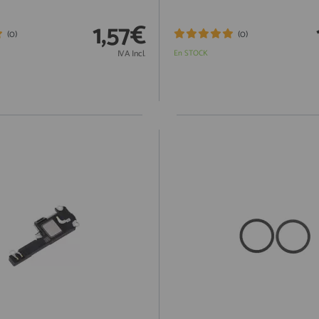
1,57€
(0)
(0)
IVA Incl.
En STOCK