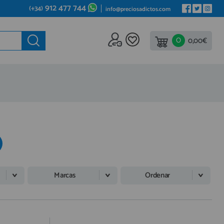
912 477 744
(+34)
info@preciosadictos.com
0
ede al
0,00€
REA DE PROFESIONALES
gístrate y aprovecha los descuentos y ventajas de ser
fesional del sector.
ete ya a los cientos de Profesionales que ya están
istrados.
REGISTRO PROFESIONAL
Marcas
Ordenar