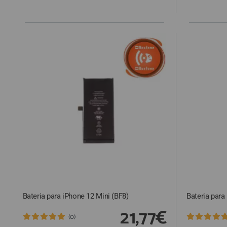
QUIÉNES SOMOS
GUÍA DE COMPRA
912 477 744
(+34)
HORARIO de TIENDA:
Lunes a Viernes 09:30h a 20:00h
También atendemos Whatsapp
info@preciosadictos.com
Bateria para iPhone 12 Mini (BF8)
Bateria para
21,77€
(0)