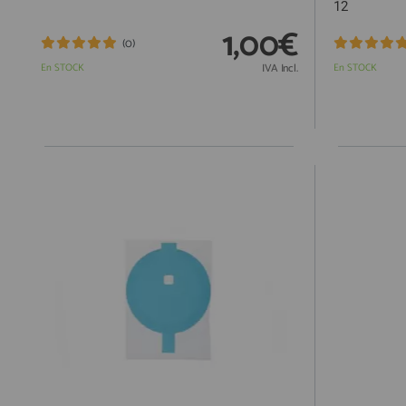
12
1,00€
(0)
En STOCK
IVA Incl.
En STOCK