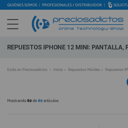
QUIÉNES SOMOS
PROFESIONALES / DISTRIBUIDOR
SOLICI
REPUESTOS MÓVILES
Bienvenid@ otra vez
REPUESTOS TABLET
YA SOY CLIENTE
REPUESTOS RELOJES INTELIGENTES
REPUESTOS VIDEOCONSOLAS
REPUESTOS IPHONE 12 MINI: PANTALLA, P
REPUESTOS MACBOOK
REPUESTOS OTROS DISPOSITIVOS
Recordarme
¿Olvidó su contraseña?
Recordar aquí
Estás en Preciosadictos
>
Inicio
>
Repuestos Móviles
>
Repuestos i
REPUESTOS PORTÁTILES
HERRAMIENTAS REPARACIÓN
IC CHIP / FPC
Mostrando
89
de
89
artículos
PLACAS BASE
MÓVILES REACONDICIONADOS