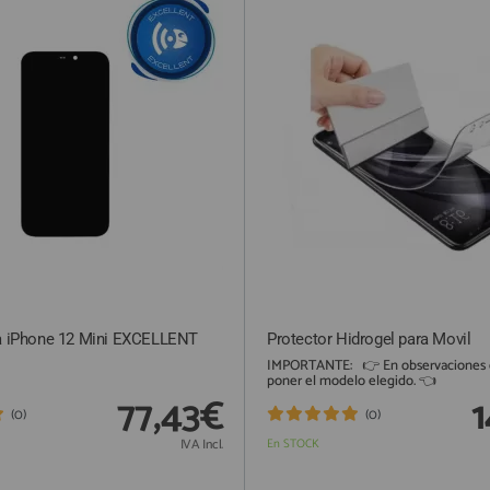
ra iPhone 12 Mini EXCELLENT
Protector Hidrogel para Movil
IMPORTANTE: 👉 En observaciones d
poner el modelo elegido. 👈 P.
77,43€
1
(0)
(0)
IVA Incl.
En STOCK