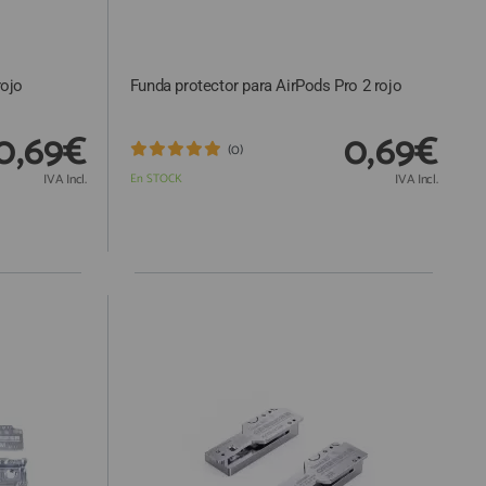
rojo
Funda protector para AirPods Pro 2 rojo
0,69€
0,69€
(0)
IVA Incl.
En STOCK
IVA Incl.