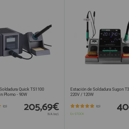
 Soldadura Quick TS1100
Estación de Soldadura Sugon T36
Sin Plomo - 90W
220V / 120W
205,69€
40
(0)
(0)
IVA Incl.
En STOCK