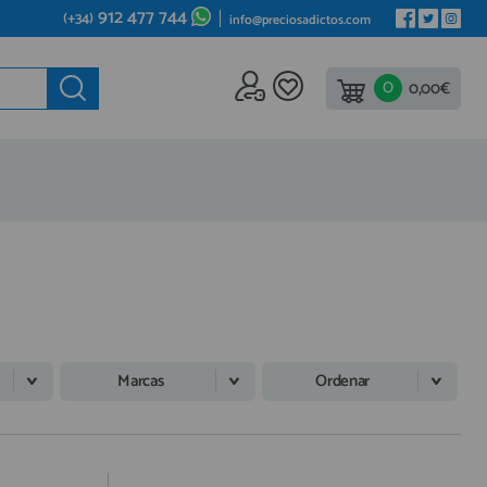
912 477 744
(+34)
info@preciosadictos.com
0
ede al
0,00€
REA DE PROFESIONALES
gístrate y aprovecha los descuentos y ventajas de ser
fesional del sector.
ete ya a los cientos de Profesionales que ya están
istrados.
REGISTRO PROFESIONAL
Marcas
Ordenar