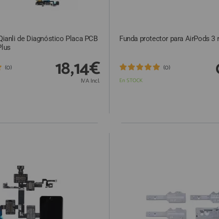
 Qianli de Diagnóstico Placa PCB
Funda protector para AirPods 3 
Plus
18,14€
(0)
(0)
IVA Incl.
En STOCK