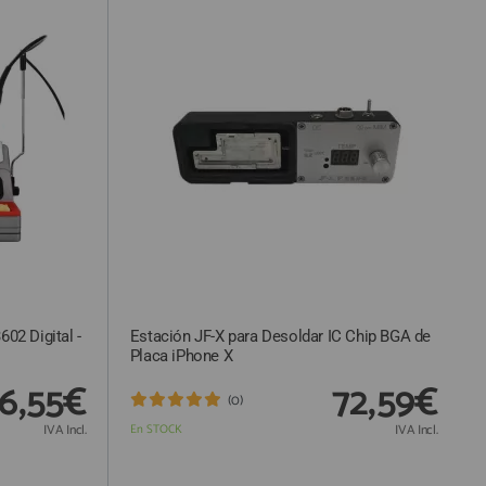
02 Digital -
Estación JF-X para Desoldar IC Chip BGA de
Placa iPhone X
6,55€
72,59€
(0)
IVA Incl.
En STOCK
IVA Incl.