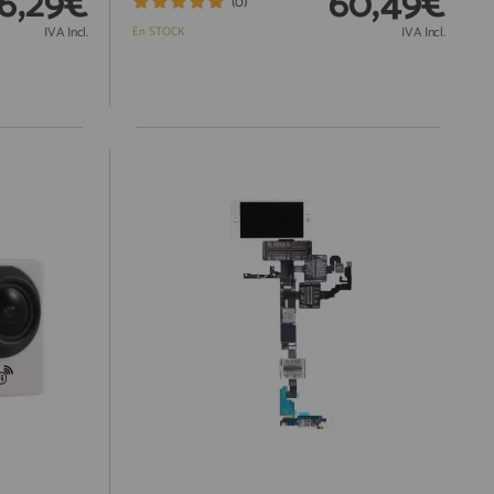
6,29€
60,49€
(0)
IVA Incl.
En STOCK
IVA Incl.