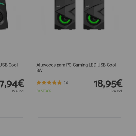
 USB Cool
Altavoces para PC Gaming LED USB Cool
8W
17,94€
18,95€
(0)
IVA Incl.
En STOCK
IVA Incl.