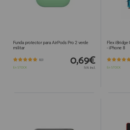
Funda protector para AirPods Pro 2 verde
Flex iBridge
militar
- iPhone 8
0,69€
(0)
En STOCK
IVA Incl.
En STOCK