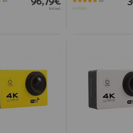
96,79€
3
(0)
(0)
IVA Incl.
En STOCK