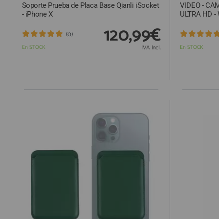
Soporte Prueba de Placa Base Qianli iSocket
VIDEO - CA
- iPhone X
ULTRA HD - 
120,99€
(0)
En STOCK
IVA Incl.
En STOCK