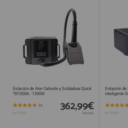
ACCESORIOS
FUNDAS
CRISTAL TEMPLADO
HIDROGEL APOKIN
OUTLET
PROFESIONALES / DISTRIBUIDOR
SOLICITAR REPARACIÓN
CONSULTAR REPARACIÓN
Estación de Aire Caliente y Soldadura Quick
Estación de
TOP VENTAS REPUESTOS
TR1300A - 1300W
Inteligente 
NOVEDADES
362,99€
(0)
NUESTRO BLOG
En STOCK
IVA Incl.
En STOCK