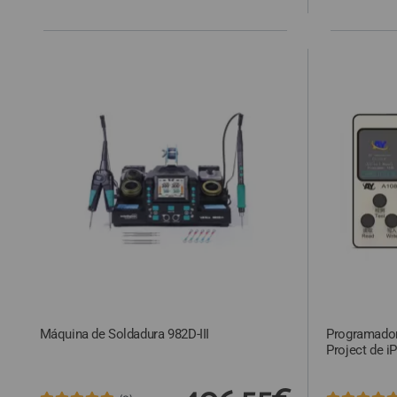
QUIÉNES SOMOS
GUÍA DE COMPRA
912 477 744
(+34)
HORARIO de TIENDA:
Lunes a Viernes 09:30h a 20:00h
También atendemos Whatsapp
info@preciosadictos.com
Máquina de Soldadura 982D-III
Programador
Project de i