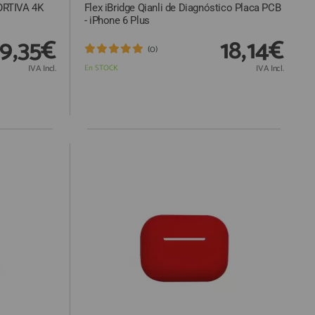
RTIVA 4K
Flex iBridge Qianli de Diagnóstico Placa PCB
- iPhone 6 Plus
19,35€
18,14€
(0)
IVA Incl.
En STOCK
IVA Incl.