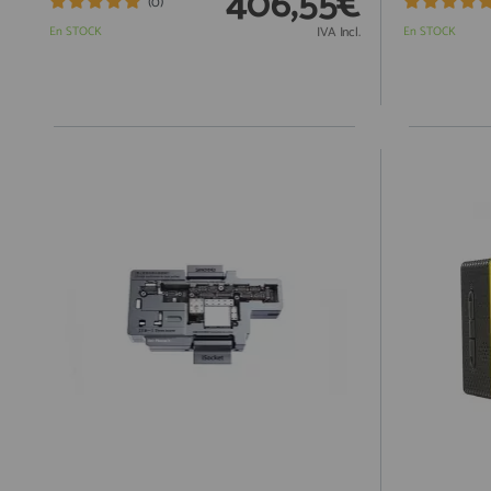
406,55€
(0)
En STOCK
IVA Incl.
En STOCK