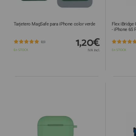
Tarjetero MagSafe para iPhone color verde
Flex iBridge
- iPhone 6S 
1,20€
(0)
En STOCK
IVA Incl.
En STOCK