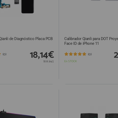
 Qianli de Diagnóstico Placa PCB
Calibrador Qianli para DOT Proye
Face ID de iPhone 11
18,14€
2
(0)
(0)
IVA Incl.
En STOCK