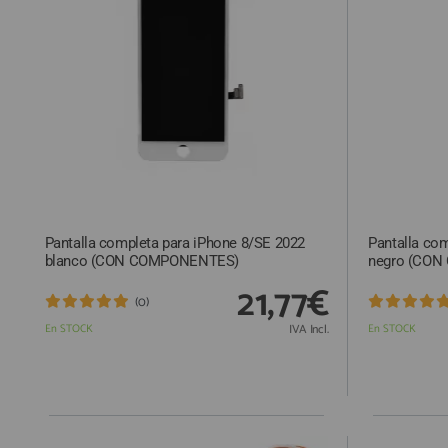
ACCESORIOS
FUNDAS
CRISTAL TEMPLADO
HIDROGEL APOKIN
OUTLET
PROFESIONALES / DISTRIBUIDOR
Pantalla completa para iPhone 8/SE 2022
Pantalla co
SOLICITAR REPARACIÓN
blanco (CON COMPONENTES)
negro (CO
CONSULTAR REPARACIÓN
21,77€
(0)
TOP VENTAS REPUESTOS
En STOCK
IVA Incl.
En STOCK
NOVEDADES
NUESTRO BLOG