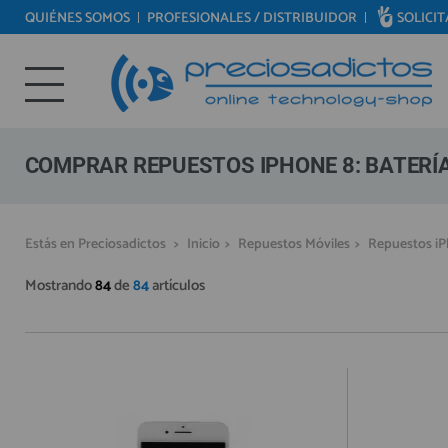
QUIÉNES SOMOS
PROFESIONALES / DISTRIBUIDOR
SOLICI
REPUESTOS MÓVILES
Bienvenid@ otra vez
REPUESTOS TABLET
YA SOY CLIENTE
REPUESTOS RELOJES INTELIGENTES
REPUESTOS VIDEOCONSOLAS
COMPRAR REPUESTOS IPHONE 8: BATERÍ
REPUESTOS MACBOOK
REPUESTOS OTROS DISPOSITIVOS
Recordarme
¿Olvidó su contraseña?
Recordar aquí
Estás en Preciosadictos
>
Inicio
>
Repuestos Móviles
>
Repuestos i
REPUESTOS PORTÁTILES
Mostrando
84
de
84
artículos
HERRAMIENTAS REPARACIÓN
IC CHIP / FPC
PLACAS BASE
MÓVILES REACONDICIONADOS