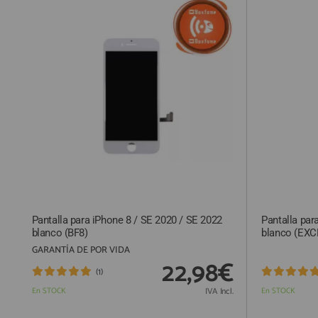
QUIÉNES SOMOS
GUÍA DE COMPRA
912 477 744
(+34)
HORARIO de TIENDA:
Lunes a Viernes 09:30h a 20:00h
También atendemos Whatsapp
info@preciosadictos.com
Pantalla para iPhone 8 / SE 2020 / SE 2022
Pantalla par
blanco (BF8)
blanco (EX
GARANTÍA DE POR VIDA
22,98€
(1)
En STOCK
IVA Incl.
En STOCK