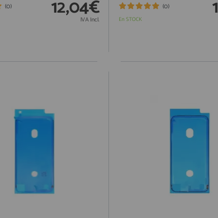
12,04€
(0)
(0)
IVA Incl.
En STOCK