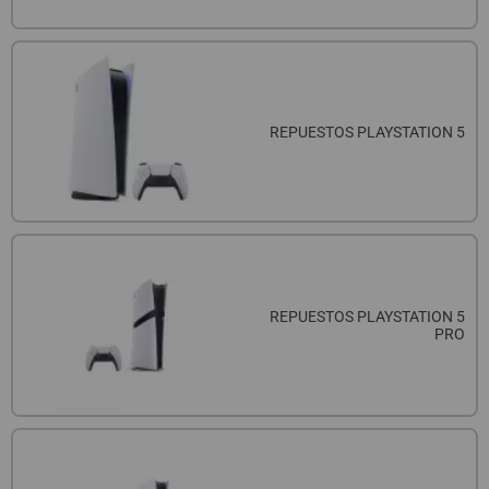
REPUESTOS PLAYSTATION 5
REPUESTOS PLAYSTATION 5
PRO