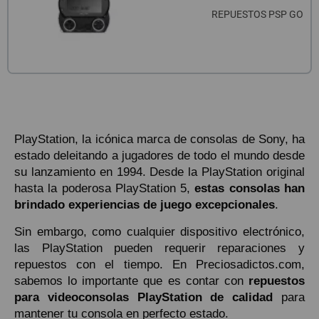
REPUESTOS PSP GO
PlayStation, la icónica marca de consolas de Sony, ha
estado deleitando a jugadores de todo el mundo desde
su lanzamiento en 1994. Desde la PlayStation original
hasta la poderosa PlayStation 5,
estas consolas han
brindado experiencias de juego excepcionales
.
Sin embargo, como cualquier dispositivo electrónico,
las PlayStation pueden requerir reparaciones y
repuestos con el tiempo. En Preciosadictos.com,
sabemos lo importante que es contar con
repuestos
para videoconsolas PlayStation de calidad
para
mantener tu consola en perfecto estado.