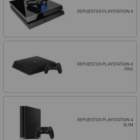
QUIÉNES SOMOS
REGISTRO PROFESIONAL
GUÍA DE COMPRA
REPUESTOS PLAYSTATION 4
912 477 744
(+34)
HORARIO de TIENDA:
Lunes a Viernes 09:30h a 20:00h
También atendemos Whatsapp
REPUESTOS PLAYSTATION 4
PRO
info@preciosadictos.com
REPUESTOS PLAYSTATION 4
SLIM