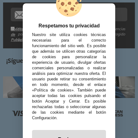
Procedencia de los datos:
Información adicional:
Respetamos tu privacidad
Me gustaría recibir descuentos exclusivos, novedades y tendencias
Política
por e-mail. Puedo darme de baja cuando quiera según lo recogido
de
Nuestro site utiliza cookies técnicas
Publicidad
en la
.
necesarias para el correcto
funcionamiento del sitio web. Es posible
que además se utilicen otras categorías
de cookies para personalizar la
¡Síguenos!
experiencia de usuario, divulgar ofertas
comerciales personalizadas o realizar
análisis para optimizar nuestra oferta. El
usuario puede retirar su consentimiento
en todo momento, desde el enlace
«Política de cookies». También puede
aceptar todas las cookies pulsando el
botón Aceptar y Cerrar. Es posible
rechazarlas todas o seleccionar algunas
de las cookies mediante el botón
Configuración.