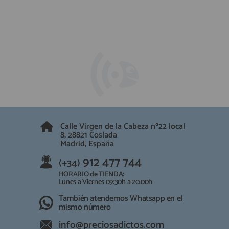
Calle Virgen de la Cabeza nº22 local
8, 28821 Coslada
Madrid, España
912 477 744
(+34)
HORARIO de TIENDA:
Lunes a Viernes 09:30h a 20:00h
También atendemos Whatsapp en el
mismo número
info@preciosadictos.com