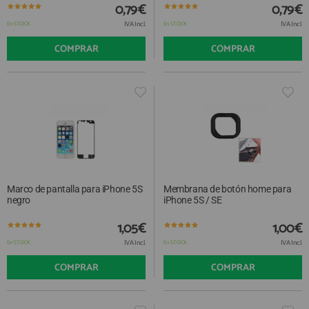
0,79€
0,79€
IVA Incl.
IVA Incl.
En STOCK
En STOCK
COMPRAR
COMPRAR
Marco de pantalla para iPhone 5S
Membrana de botón home para
negro
iPhone 5S / SE
1,05€
1,00€
IVA Incl.
IVA Incl.
En STOCK
En STOCK
COMPRAR
COMPRAR