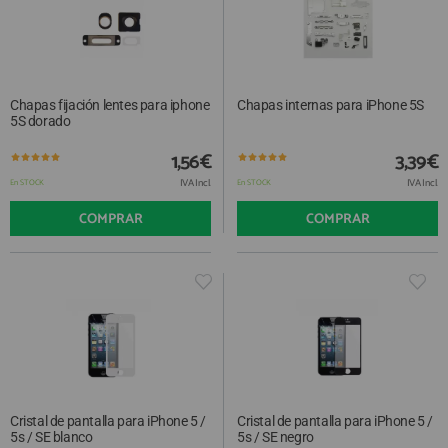
Chapas fijación lentes para iphone
Chapas internas para iPhone 5S
5S dorado
1,56€
3,39€
IVA Incl.
IVA Incl.
En STOCK
En STOCK
COMPRAR
COMPRAR
Cristal de pantalla para iPhone 5 /
Cristal de pantalla para iPhone 5 /
5s / SE blanco
5s / SE negro