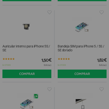
Auricular interno para iPhone 5S /
Bandeja SIM para iPhone 5 / 5S /
SE
SE dorado
1,50€
1,82€
IVA Incl.
IVA Incl.
En STOCK
En STOCK
COMPRAR
COMPRAR