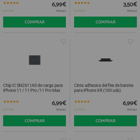
6,99€
3,50€
IVA Incl.
IVA Incl.
En STOCK
En STOCK
COMPRAR
COMPRAR
Chip IC SN2611A0 de carga para
Cinta adhesiva del flex de bateria
iPhone 11 / 11 Pro /11 Pro Max
para iPhone XR (100 uds)
6,99€
6,99€
IVA Incl.
IVA Incl.
En STOCK
En STOCK
COMPRAR
COMPRAR