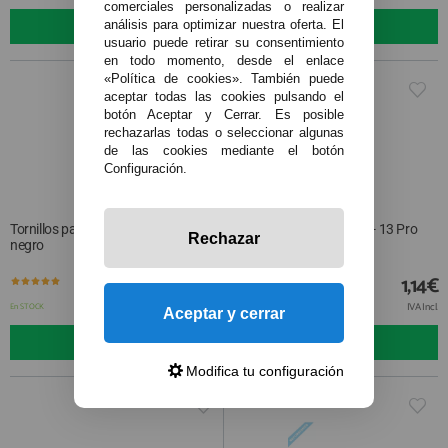
comerciales personalizadas o realizar
COMPRAR
COMPRAR
análisis para optimizar nuestra oferta. El
usuario puede retirar su consentimiento
en todo momento, desde el enlace
«Política de cookies». También puede
aceptar todas las cookies pulsando el
botón Aceptar y Cerrar. Es posible
rechazarlas todas o seleccionar algunas
de las cookies mediante el botón
Configuración.
Tornillos para iPhone 12 Pro Max
Tornillos para iPhone X - 13 Pro
Rechazar
negro
Max dorado
3,50€
1,14€
IVA Incl.
IVA Incl.
En STOCK
En STOCK
Aceptar y cerrar
COMPRAR
COMPRAR
Modifica tu configuración