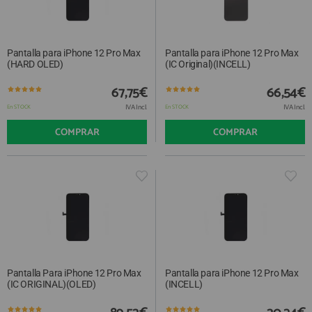
QUIÉNES SOMOS
REGISTRO PROFESIONAL
GUÍA DE COMPRA
Pantalla para iPhone 12 Pro Max
Pantalla para iPhone 12 Pro Max
(HARD OLED)
(IC Original)(INCELL)
912 477 744
(+34)
67,75€
66,54€
HORARIO de TIENDA:
IVA Incl.
IVA Incl.
En STOCK
En STOCK
Lunes a Viernes 09:30h a 20:00h
COMPRAR
COMPRAR
También atendemos Whatsapp
info@preciosadictos.com
Pantalla Para iPhone 12 Pro Max
Pantalla para iPhone 12 Pro Max
(IC ORIGINAL)(OLED)
(INCELL)