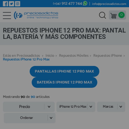
912 477 744
(+34)
info@preciosadictos.com
0
REPUESTOS MÓVILES
Bienvenid@ otra vez
YA SOY CLIENTE
REPUESTOS TABLET
REPUESTOS IPHONE 12 PRO MAX: PANTAL
REPUESTOS RELOJES INTELIGENTES
LA, BATERÍA Y MÁS COMPONENTES
REPUESTOS VIDEOCONSOLAS
Estás en Preciosadictos
>
Inicio
>
Repuestos Móviles
>
Repuestos iPhone
>
REPUESTOS MACBOOK
Repuestos iPhone 12 Pro Max
Recordarme
¿Olvidó su contraseña?
Recordar aquí
REPUESTOS OTROS DISPOSITIVOS
PANTALLAS IPHONE 12 PRO MAX
REPUESTOS PORTÁTILES
BATERÍAS IPHONE 12 PRO MAX
HERRAMIENTAS REPARACIÓN
Mostrando
90
de
90
artículos
IC CHIP / FPC
Precio
iPhone 12 Pro Max
Marcas
PLACAS BASE
Regístrate en un momento
Ordenar
¿ERES NUEVO?
MÓVILES REACONDICIONADOS