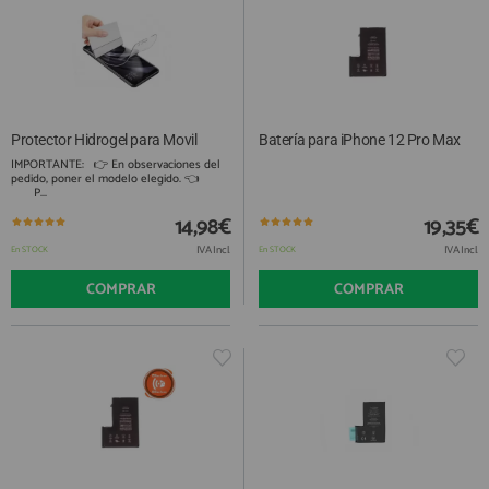
Protector Hidrogel para Movil
Batería para iPhone 12 Pro Max
IMPORTANTE: 👉 En observaciones del
pedido, poner el modelo elegido. 👈
P...
14,98€
19,35€
IVA Incl.
IVA Incl.
En STOCK
En STOCK
COMPRAR
COMPRAR