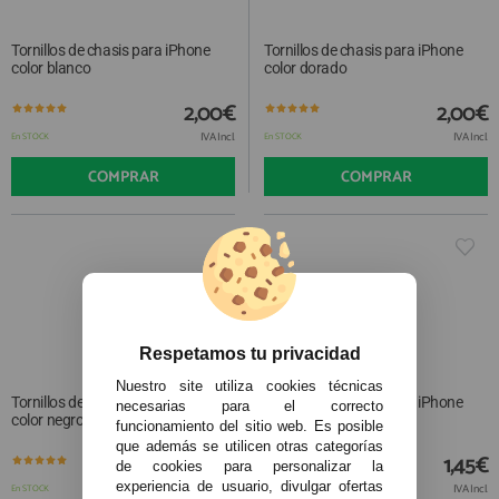
Tornillos de chasis para iPhone
Tornillos de chasis para iPhone
color blanco
color dorado
2,00€
2,00€
IVA Incl.
IVA Incl.
En STOCK
En STOCK
COMPRAR
COMPRAR
Respetamos tu privacidad
Nuestro site utiliza cookies técnicas
Tornillos de chasis para iPhone
Tornillos de chasis para iPhone
necesarias para el correcto
color negro
color verde
funcionamiento del sitio web. Es posible
que además se utilicen otras categorías
1,00€
1,45€
de cookies para personalizar la
experiencia de usuario, divulgar ofertas
IVA Incl.
IVA Incl.
En STOCK
En STOCK