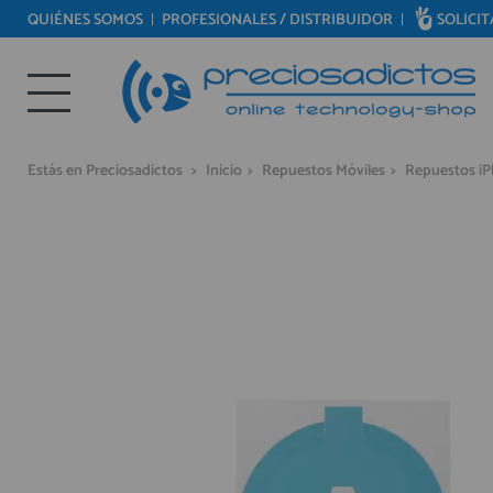
QUIÉNES SOMOS
PROFESIONALES / DISTRIBUIDOR
SOLICI
REPUESTOS MÓVILES
Bienvenid@ otra vez
REPUESTOS TABLET
YA SOY CLIENTE
REPUESTOS RELOJES INTELIGENTES
Estás en Preciosadictos
>
Inicio
>
Repuestos Móviles
>
Repuestos i
REPUESTOS VIDEOCONSOLAS
REPUESTOS MACBOOK
REPUESTOS OTROS DISPOSITIVOS
Recordarme
¿Olvidó su contraseña?
Recordar aquí
REPUESTOS PORTÁTILES
HERRAMIENTAS REPARACIÓN
IC CHIP / FPC
PLACAS BASE
MÓVILES REACONDICIONADOS