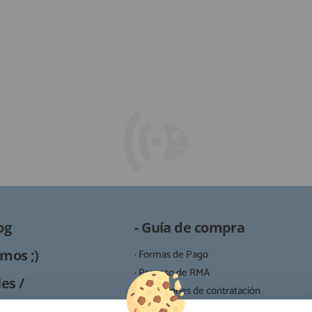
og
- Guía de compra
mos ;)
· Formas de Pago
· Proceso de RMA
es /
· Condiciones de contratación
· Política de devoluciones