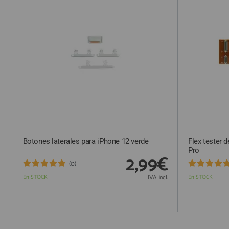
Botones laterales para iPhone 12 verde
Flex tester d
Pro
2,99€
(0)
En STOCK
IVA Incl.
En STOCK