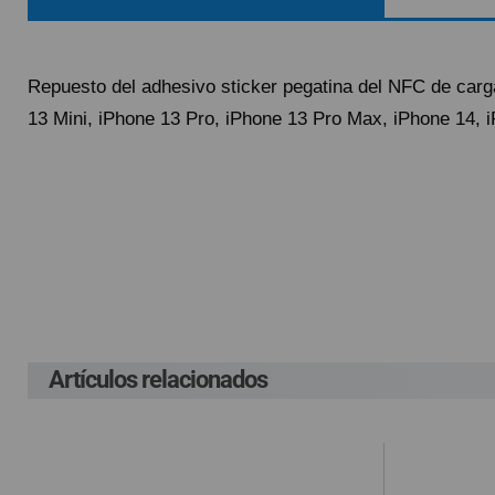
QUIÉNES SOMOS
GUÍA DE COMPRA
Repuesto del adhesivo sticker pegatina del NFC de carg
13 Mini, iPhone 13 Pro, iPhone 13 Pro Max, iPhone 14, 
912 477 744
(+34)
HORARIO de TIENDA:
Lunes a Viernes 09:30h a 20:00h
Pague el pedido cu
Env
También atendemos Whatsapp
G
info@preciosadictos.com
P
Lleva un gasto adic
G
costes ocasionados
Artículos relacionados
En el supuesto de 
cuenta el gasto de
compra, según la L
de haber sido env