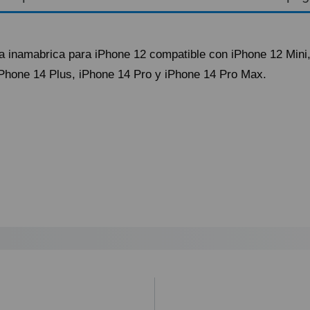
a inamabrica para iPhone 12 compatible con iPhone 12 Mini
iPhone 14 Plus, iPhone 14 Pro y iPhone 14 Pro Max.
ando lo reciba.
ío urgente por NACEX.
astos de envío 5,25€ (IVA no incluido).
lazo de entrega al día siguiente laborable para los pedidos realizados 
ional a la hora de realizar el pedido desde 1€ (impuestos no incluídos
ratuito a partir de 99,95€ (IVA no incluido).
 por la agencia de transportes.
que el cliente haya optado por esta opción, y por alguna razón no a
 envío y retorno, que será de 12€. De no ser así, procederemos a r
ey Ministerial de Comercio Electrónico 34/2002 “
cualquier compra c
idada”.