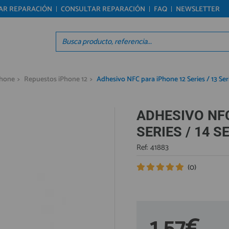
TAR REPARACIÓN
CONSULTAR REPARACIÓN
FAQ
NEWSLETTER
Regístrate en un momento
Acc
¿ERES NUEVO?
Á
Creando una cuenta en preciosadictos.com podrás
Re
Phone
>
Repuestos iPhone 12
>
Adhesivo NFC para iPhone 12 Series / 13 Seri
realizar tus pedidos cómodamente, consultar el
Pro
estado de tus pedidos y operaciones realizadas
Ún
con anterioridad. Si tienes cualquier duda durante
el proceso de registro puede contactarnos al 912
ADHESIVO NFC
reg
477 744, estaremos encantados de atenderte.
SERIES / 14 S
Ref: 41883
REGISTRO CLIENTE
(0)
1,57€