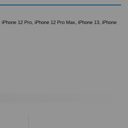
, iPhone 12 Pro, iPhone 12 Pro Max, iPhone 13, iPhone
antes de las 19.50h (solo Península).
) hasta un 2% máximo a la hora de realizar el pedido, debido a los
cepte o recoja el paquete, tendrá que hacernos llegar a nuestra
ealizar la denuncia por incumplimiento de las condiciones en la
ursada y confirmada por internet debe ser aceptada después