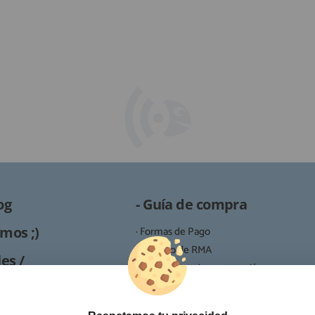
og
- Guía de compra
mos ;)
· Formas de Pago
· Proceso de RMA
es /
· Condiciones de contratación
· Política de devoluciones
Reparación
· Resolución de Litigios en Línea