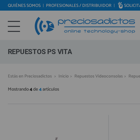
QUIÉNES SOMOS
PROFESIONALES / DISTRIBUIDOR
SOLICI
REPUESTOS MÓVILES
Bienvenid@ otra vez
REPUESTOS TABLET
YA SOY CLIENTE
REPUESTOS RELOJES INTELIGENTES
REPUESTOS VIDEOCONSOLAS
REPUESTOS PS VITA
REPUESTOS MACBOOK
REPUESTOS OTROS DISPOSITIVOS
Recordarme
¿Olvidó su contraseña?
Recordar aquí
Estás en Preciosadictos
>
Inicio
>
Repuestos Videoconsolas
>
Repue
REPUESTOS PORTÁTILES
Mostrando
4
de
4
artículos
HERRAMIENTAS REPARACIÓN
IC CHIP / FPC
PLACAS BASE
MÓVILES REACONDICIONADOS