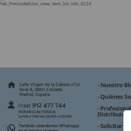
QUIÉNES SOMOS
GUÍA DE COMPRA
912 477 744
(+34)
HORARIO de TIENDA:
Lunes a Viernes 09:30h a 20:00h
También atendemos Whatsapp
info@preciosadictos.com
Calle Virgen de la Cabeza nº22
- Nuestro Bl
local 8, 28821 Coslada
Madrid, España
- Quiénes So
912 477 744
(+34)
- Profesional
HORARIO de TIENDA:
Distribuidor
Lunes a Viernes 09:30h a 20:00h
También atendemos Whatsapp
- Solicitar 
en el mismo número