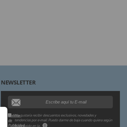
Responsable:
Finalidad:
Legitimación:
Destinatarios:
Derechos:
NEWSLETTER
Procedencia de los datos:
Información adicional:
Me gustaría recibir descuentos exclusivos, novedades y
Política
tendencias por e-mail. Puedo darme de baja cuando quiera según
de
Publicidad
lo recogido en la
.