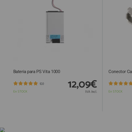
ACCESORIOS
FUNDAS
CRISTAL TEMPLADO
HIDROGEL APOKIN
OUTLET
PROFESIONALES / DISTRIBUIDOR
Bateria para PS Vita 1000
Conector Ca
SOLICITAR REPARACIÓN
12,09€
CONSULTAR REPARACIÓN
(0)
En STOCK
IVA Incl.
En STOCK
TOP VENTAS REPUESTOS
NOVEDADES
NUESTRO BLOG