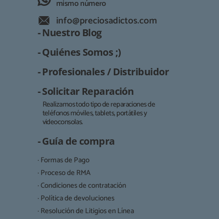
mismo número
info@preciosadictos.com
- Nuestro Blog
- Quiénes Somos ;)
- Profesionales / Distribuidor
- Solicitar Reparación
Realizamos todo tipo de reparaciones de
teléfonos móviles, tablets, portátiles y
Responsable:
videoconsolas.
Finalidad:
- Guía de compra
Legitimación:
· Formas de Pago
Destinatarios:
· Proceso de RMA
· Condiciones de contratación
· Política de devoluciones
Derechos:
· Resolución de Litigios en Línea