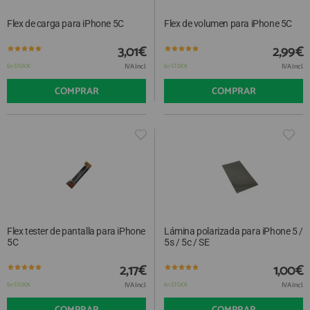
Flex de carga para iPhone 5C
Flex de volumen para iPhone 5C
3,01€
2,99€
IVA Incl.
IVA Incl.
En STOCK
En STOCK
COMPRAR
COMPRAR
Flex tester de pantalla para iPhone
Lámina polarizada para iPhone 5 /
5C
5s / 5c / SE
2,17€
1,00€
IVA Incl.
IVA Incl.
En STOCK
En STOCK