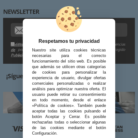
NEWSLETTER
Procedencia de los datos:
Información adicional:
Respetamos tu privacidad
Me gustaría recibir descuentos exclusivos, novedades y tendencias
Política
por e-mail. Puedo darme de baja cuando quiera según lo recogido
de
Nuestro site utiliza cookies técnicas
Publicidad
en la
.
necesarias para el correcto
funcionamiento del sitio web. Es posible
que además se utilicen otras categorías
de cookies para personalizar la
¡Síguenos!
experiencia de usuario, divulgar ofertas
comerciales personalizadas o realizar
análisis para optimizar nuestra oferta. El
usuario puede retirar su consentimiento
en todo momento, desde el enlace
«Política de cookies». También puede
aceptar todas las cookies pulsando el
botón Aceptar y Cerrar. Es posible
rechazarlas todas o seleccionar algunas
de las cookies mediante el botón
Configuración.