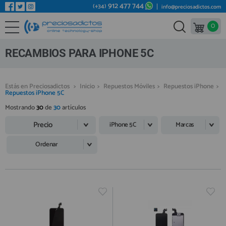
912 477 744
(+34)
info@preciosadictos.com
0
REPUESTOS MÓVILES
Bienvenid@ otra vez
YA SOY CLIENTE
REPUESTOS TABLET
RECAMBIOS PARA IPHONE 5C
REPUESTOS RELOJES INTELIGENTES
REPUESTOS VIDEOCONSOLAS
Estás en Preciosadictos
>
Inicio
>
Repuestos Móviles
>
Repuestos iPhone
>
Repuestos iPhone 5C
REPUESTOS MACBOOK
Mostrando
30
de
30
artículos
Recordarme
¿Olvidó su contraseña?
Recordar aquí
REPUESTOS OTROS DISPOSITIVOS
Precio
iPhone 5C
Marcas
REPUESTOS PORTÁTILES
Ordenar
HERRAMIENTAS REPARACIÓN
IC CHIP / FPC
PLACAS BASE
Regístrate en un momento
¿ERES NUEVO?
MÓVILES REACONDICIONADOS