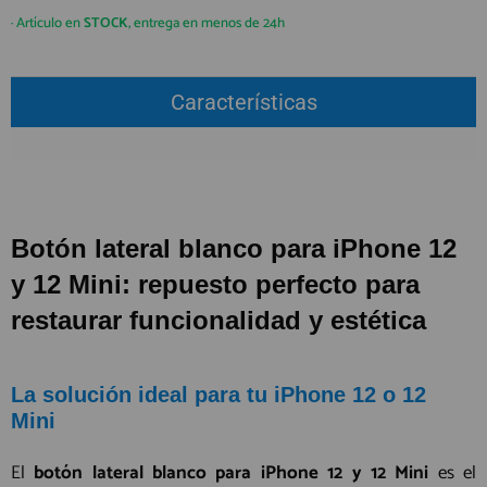
QUIÉNES SOMOS
REGISTRO PROFESIONAL
· Artículo en
STOCK
, entrega en menos de 24h
GUÍA DE COMPRA
Características
912 477 744
(+34)
HORARIO de TIENDA:
Lunes a Viernes 09:30h a 20:00h
También atendemos Whatsapp
Botón lateral blanco para iPhone 12
info@preciosadictos.com
y 12 Mini: repuesto perfecto para
restaurar funcionalidad y estética
La solución ideal para tu iPhone 12 o 12
Mini
El
botón lateral blanco para iPhone 12 y 12 Mini
es el