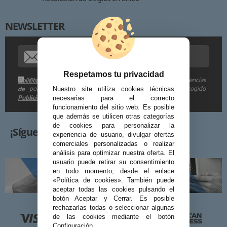
NEWSLETTER
Procedencia de los datos:
Información adicional:
Respetamos tu privacidad
Me gustaría recibir descuentos exclusivos, novedades y tendencias
Política
por e-mail. Puedo darme de baja cuando quiera según lo recogido
de
Nuestro site utiliza cookies técnicas
Publicidad
en la
.
necesarias para el correcto
funcionamiento del sitio web. Es posible
que además se utilicen otras categorías
de cookies para personalizar la
¡Síguenos!
experiencia de usuario, divulgar ofertas
comerciales personalizadas o realizar
análisis para optimizar nuestra oferta. El
usuario puede retirar su consentimiento
en todo momento, desde el enlace
«Política de cookies». También puede
aceptar todas las cookies pulsando el
botón Aceptar y Cerrar. Es posible
rechazarlas todas o seleccionar algunas
de las cookies mediante el botón
Configuración.