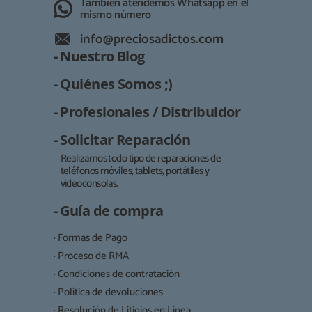
También atendemos Whatsapp en el
mismo número
info@preciosadictos.com
- Nuestro Blog
- Quiénes Somos ;)
- Profesionales / Distribuidor
- Solicitar Reparación
Realizamos todo tipo de reparaciones de
teléfonos móviles, tablets, portátiles y
Responsable:
videoconsolas.
Finalidad:
- Guía de compra
Legitimación:
· Formas de Pago
Destinatarios:
· Proceso de RMA
· Condiciones de contratación
· Política de devoluciones
Derechos:
· Resolución de Litigios en Línea