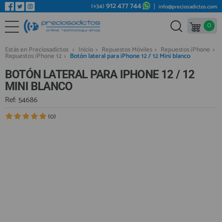
912 477 744
(+34)
info@preciosadictos.com
0
REPUESTOS MÓVILES
Bienvenid@ otra vez
YA SOY CLIENTE
REPUESTOS TABLET
Estás en Preciosadictos
>
Inicio
>
Repuestos Móviles
>
Repuestos iPhone
>
Repuestos iPhone 12
>
Botón lateral para iPhone 12 / 12 Mini blanco
REPUESTOS RELOJES INTELIGENTES
BOTÓN LATERAL PARA IPHONE 12 / 12
REPUESTOS VIDEOCONSOLAS
MINI BLANCO
REPUESTOS MACBOOK
Ref: 54686
Recordarme
¿Olvidó su contraseña?
Recordar aquí
REPUESTOS OTROS DISPOSITIVOS
(0)
REPUESTOS PORTÁTILES
HERRAMIENTAS REPARACIÓN
IC CHIP / FPC
PLACAS BASE
Regístrate en un momento
¿ERES NUEVO?
MÓVILES REACONDICIONADOS