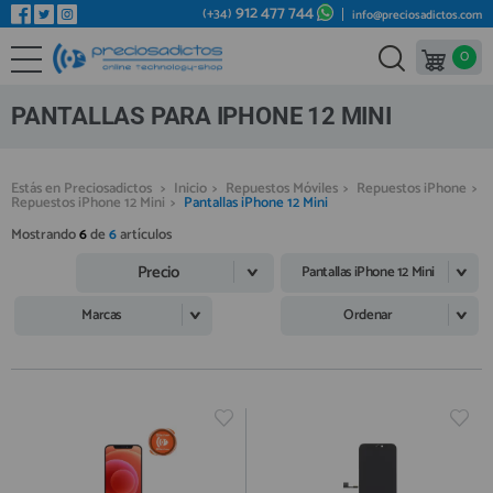
912 477 744
(+34)
info@preciosadictos.com
0
REPUESTOS MÓVILES
Bienvenid@ otra vez
YA SOY CLIENTE
REPUESTOS TABLET
PANTALLAS PARA IPHONE 12 MINI
REPUESTOS RELOJES INTELIGENTES
REPUESTOS VIDEOCONSOLAS
Estás en Preciosadictos
>
Inicio
>
Repuestos Móviles
>
Repuestos iPhone
>
Repuestos iPhone 12 Mini
>
Pantallas iPhone 12 Mini
REPUESTOS MACBOOK
Mostrando
6
de
6
artículos
Recordarme
¿Olvidó su contraseña?
Recordar aquí
REPUESTOS OTROS DISPOSITIVOS
Precio
Pantallas iPhone 12 Mini
REPUESTOS PORTÁTILES
Marcas
Ordenar
HERRAMIENTAS REPARACIÓN
IC CHIP / FPC
PLACAS BASE
Regístrate en un momento
¿ERES NUEVO?
MÓVILES REACONDICIONADOS