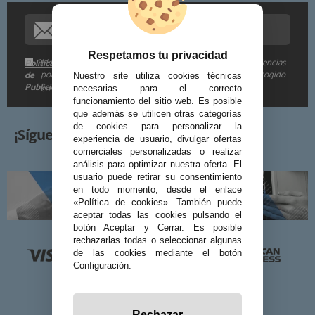
Información adicional:
Respetamos tu privacidad
Me gustaría recibir descuentos exclusivos, novedades y tendencias
Política
por e-mail. Puedo darme de baja cuando quiera según lo recogido
de
Nuestro site utiliza cookies técnicas
Publicidad
en la
.
necesarias para el correcto
funcionamiento del sitio web. Es posible
que además se utilicen otras categorías
de cookies para personalizar la
¡Síguenos!
experiencia de usuario, divulgar ofertas
comerciales personalizadas o realizar
análisis para optimizar nuestra oferta. El
usuario puede retirar su consentimiento
en todo momento, desde el enlace
«Política de cookies». También puede
aceptar todas las cookies pulsando el
botón Aceptar y Cerrar. Es posible
rechazarlas todas o seleccionar algunas
de las cookies mediante el botón
Configuración.
Rechazar