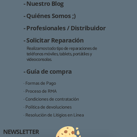
- Nuestro Blog
- Quiénes Somos ;)
- Profesionales / Distribuidor
- Solicitar Reparación
Realizamos todo tipo de reparaciones de
teléfonos móviles, tablets, portátiles y
Responsable:
videoconsolas.
Finalidad:
- Guía de compra
Legitimación:
· Formas de Pago
Destinatarios:
· Proceso de RMA
· Condiciones de contratación
· Política de devoluciones
Derechos:
· Resolución de Litigios en Línea
NEWSLETTER
Procedencia de los datos: