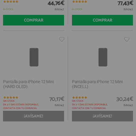
QUIÉNES SOMOS
44,76€
77,43€
REGISTRO PROFESIONAL
GUÍA DE COMPRA
IVA Incl.
IVA Incl.
En STOCK
En STOCK
COMPRAR
COMPRAR
912 477 744
(+34)
HORARIO de TIENDA:
Lunes a Viernes 09:30h a 20:00h
También atendemos Whatsapp
info@preciosadictos.com
Pantalla para iPhone 12 Mini
Pantalla para iPhone 12 Mini
(HARD OLED)
(INCELL)
70,17€
30,24€
SIN STOCK
SIN STOCK
EN 3-7 DIAS ESTARÁ DISPONIBLE,
EN 3-7 DIAS ESTARÁ DISPONIBLE,
IVA Incl.
IVA Incl.
CONTACTA CON TU COMERCIAL
CONTACTA CON TU COMERCIAL
¡AVÍSAME!
¡AVÍSAME!