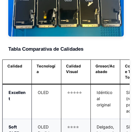
Tabla Comparativa de Calidades
Calidad
Tecnologí
Calidad
Grosor/Ac
Com
a
Visual
abado
e T
Ton
Excellen
OLED
⭐⭐⭐⭐⭐
Idéntico
Sí
t
al
(re
original
pr
ad
Soft
OLED
⭐⭐⭐⭐
Delgado,
Sí