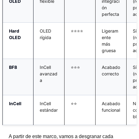
OLED
flexible
integraci
(re
ón
pr
perfecta
ad
Hard
OLED
⭐⭐⭐⭐
Ligeram
Sí
OLED
rígida
ente
(re
más
pr
gruesa
ad
BF8
InCell
⭐⭐⭐
Acabado
Sí
avanzad
correcto
(re
a
pr
ad
InCell
InCell
⭐⭐
Acabado
No
estándar
funcional
co
ble
A partir de este marco, vamos a desgranar cada