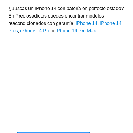
¿Buscas un iPhone 14 con batería en perfecto estado?
En Preciosadictos puedes encontrar modelos
reacondicionados con garantía:
iPhone 14
,
iPhone 14
Plus
,
iPhone 14 Pro
o
iPhone 14 Pro Max
.
iPhone
Reacondicionados al
mejor precio
Descubre nuestra selección de iPhone
reacondicionados con calidad certificada.
Ahorra en grande con dispositivos como
nuevos, a un precio mucho más accesible.