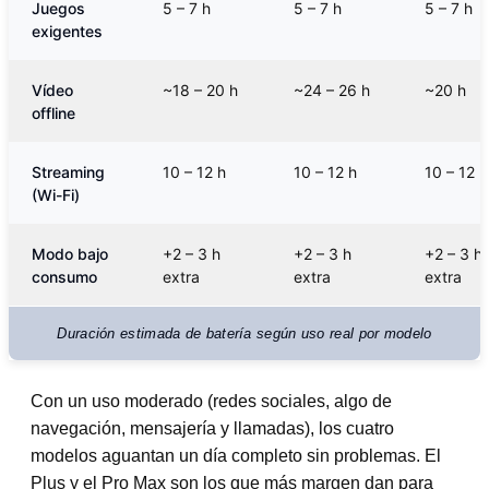
Juegos
5 – 7 h
5 – 7 h
5 – 7 h
exigentes
Vídeo
~18 – 20 h
~24 – 26 h
~20 h
offline
Streaming
10 – 12 h
10 – 12 h
10 – 12 h
(Wi-Fi)
Modo bajo
+2 – 3 h
+2 – 3 h
+2 – 3 h
consumo
extra
extra
extra
Duración estimada de batería según uso real por modelo
Con un uso moderado (redes sociales, algo de
navegación, mensajería y llamadas), los cuatro
modelos aguantan un día completo sin problemas. El
Plus y el Pro Max son los que más margen dan para