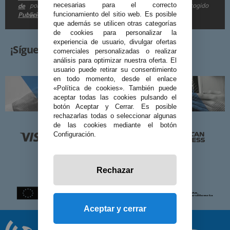
por e-mail. Puedo darme de baja cuando quiera según lo recogido
de
necesarias para el correcto
Publicidad
funcionamiento del sitio web. Es posible
en la
.
que además se utilicen otras categorías
de cookies para personalizar la
experiencia de usuario, divulgar ofertas
¡Síguenos!
comerciales personalizadas o realizar
análisis para optimizar nuestra oferta. El
usuario puede retirar su consentimiento
en todo momento, desde el enlace
«Política de cookies». También puede
aceptar todas las cookies pulsando el
botón Aceptar y Cerrar. Es posible
rechazarlas todas o seleccionar algunas
de las cookies mediante el botón
Configuración.
Rechazar
Aceptar y cerrar