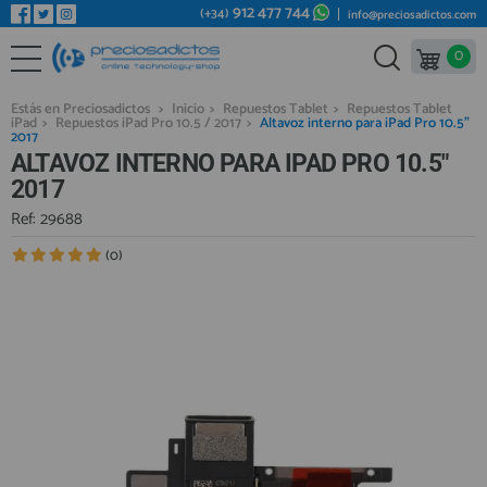
912 477 744
(+34)
info@preciosadictos.com
0
REPUESTOS MÓVILES
Bienvenid@ otra vez
YA SOY CLIENTE
REPUESTOS TABLET
Estás en Preciosadictos
>
Inicio
>
Repuestos Tablet
>
Repuestos Tablet
iPad
>
Repuestos iPad Pro 10.5 / 2017
>
Altavoz interno para iPad Pro 10.5"
REPUESTOS RELOJES INTELIGENTES
2017
ALTAVOZ INTERNO PARA IPAD PRO 10.5"
REPUESTOS VIDEOCONSOLAS
2017
REPUESTOS MACBOOK
Ref: 29688
Recordarme
¿Olvidó su contraseña?
Recordar aquí
REPUESTOS OTROS DISPOSITIVOS
(0)
REPUESTOS PORTÁTILES
HERRAMIENTAS REPARACIÓN
IC CHIP / FPC
PLACAS BASE
Regístrate en un momento
¿ERES NUEVO?
MÓVILES REACONDICIONADOS