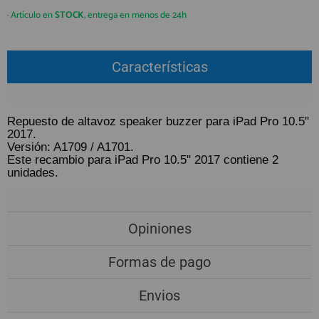
QUIÉNES SOMOS
REGISTRO PROFESIONAL
· Artículo en
STOCK
, entrega en menos de 24h
GUÍA DE COMPRA
Características
912 477 744
(+34)
HORARIO de TIENDA:
Lunes a Viernes 09:30h a 20:00h
Repuesto de altavoz speaker buzzer para iPad Pro 10.5"
2017.
También atendemos Whatsapp
Versión: A1709 / A1701.
Este recambio para iPad Pro 10.5" 2017 contiene 2
info@preciosadictos.com
unidades.
Opiniones
Formas de pago
Envios