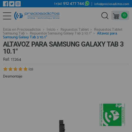
912 477 744
(+34)
info@preciosadictos.com
0
REPUESTOS MÓVILES
Bienvenid@ otra vez
YA SOY CLIENTE
REPUESTOS TABLET
Estás en Preciosadictos
>
Inicio
>
Repuestos Tablet
>
Repuestos Tablet
Samsung Tab
>
Repuestos Samsung Galaxy Tab 3 10.1"
>
Altavoz para
REPUESTOS RELOJES INTELIGENTES
Samsung Galaxy Tab 3 10.1"
ALTAVOZ PARA SAMSUNG GALAXY TAB 3
REPUESTOS VIDEOCONSOLAS
10.1"
REPUESTOS MACBOOK
Ref: 17264
Recordarme
¿Olvidó su contraseña?
Recordar aquí
REPUESTOS OTROS DISPOSITIVOS
(0)
Desmontaje
REPUESTOS PORTÁTILES
HERRAMIENTAS REPARACIÓN
IC CHIP / FPC
PLACAS BASE
Regístrate en un momento
¿ERES NUEVO?
MÓVILES REACONDICIONADOS