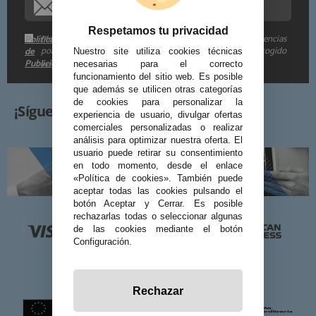
Respetamos tu privacidad
Me gustaría recibir descuentos exclusivos, novedades y tendencias
Política
por e-mail. Puedo darme de baja cuando quiera según lo recogido
de
Nuestro site utiliza cookies técnicas
Publicidad
en la
.
necesarias para el correcto
funcionamiento del sitio web. Es posible
que además se utilicen otras categorías
de cookies para personalizar la
¡Síguenos!
experiencia de usuario, divulgar ofertas
comerciales personalizadas o realizar
análisis para optimizar nuestra oferta. El
usuario puede retirar su consentimiento
en todo momento, desde el enlace
«Política de cookies». También puede
aceptar todas las cookies pulsando el
botón Aceptar y Cerrar. Es posible
rechazarlas todas o seleccionar algunas
de las cookies mediante el botón
Configuración.
Rechazar