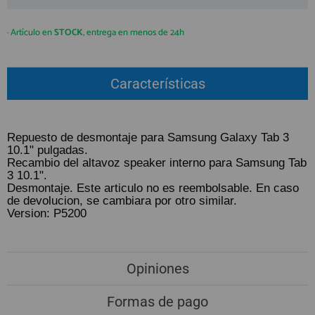
QUIÉNES SOMOS
REGISTRO PROFESIONAL
GUÍA DE COMPRA
· Artículo en
STOCK
, entrega en menos de 24h
912 477 744
Características
(+34)
HORARIO de TIENDA:
Lunes a Viernes 09:30h a 20:00h
Repuesto de desmontaje para Samsung Galaxy Tab 3
También atendemos Whatsapp
10.1" pulgadas.
Recambio del altavoz speaker interno para Samsung Tab
info@preciosadictos.com
3 10.1".
Desmontaje. Este articulo no es reembolsable. En caso
de devolucion, se cambiara por otro similar.
Version: P5200
Opiniones
Formas de pago