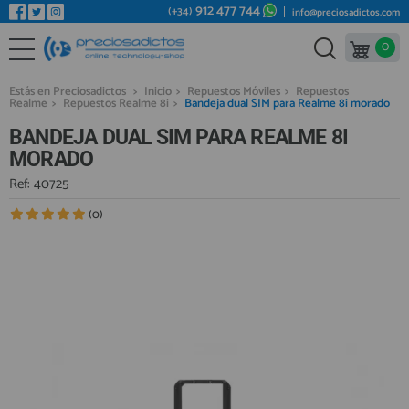
912 477 744
(+34)
info@preciosadictos.com
0
REPUESTOS MÓVILES
Bienvenid@ otra vez
YA SOY CLIENTE
REPUESTOS TABLET
Estás en Preciosadictos
>
Inicio
>
Repuestos Móviles
>
Repuestos
Realme
>
Repuestos Realme 8i
>
Bandeja dual SIM para Realme 8i morado
REPUESTOS RELOJES INTELIGENTES
BANDEJA DUAL SIM PARA REALME 8I
REPUESTOS VIDEOCONSOLAS
MORADO
REPUESTOS MACBOOK
Ref: 40725
Recordarme
¿Olvidó su contraseña?
Recordar aquí
REPUESTOS OTROS DISPOSITIVOS
(0)
REPUESTOS PORTÁTILES
HERRAMIENTAS REPARACIÓN
IC CHIP / FPC
PLACAS BASE
Regístrate en un momento
¿ERES NUEVO?
MÓVILES REACONDICIONADOS