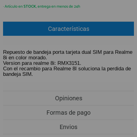
QUIÉNES SOMOS
REGISTRO PROFESIONAL
· Artículo en
STOCK
, entrega en menos de 24h
GUÍA DE COMPRA
Características
912 477 744
(+34)
HORARIO de TIENDA:
Lunes a Viernes 09:30h a 20:00h
Repuesto de bandeja porta tarjeta dual SIM para Realme
8i en color morado.
También atendemos Whatsapp
Version para realme 8i: RMX3151.
Con el recambio para Realme 8I soluciona la perdida de
info@preciosadictos.com
bandeja SIM.
Opiniones
Formas de pago
Envios