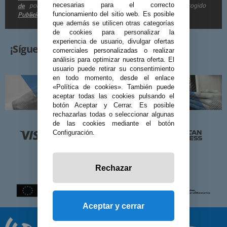
por e-mail. Puedo darme de baja cuando quiera según lo recogido
de
necesarias para el correcto
Publicidad
funcionamiento del sitio web. Es posible
en la
.
que además se utilicen otras categorías
de cookies para personalizar la
experiencia de usuario, divulgar ofertas
¡Síguenos!
comerciales personalizadas o realizar
análisis para optimizar nuestra oferta. El
usuario puede retirar su consentimiento
en todo momento, desde el enlace
«Política de cookies». También puede
aceptar todas las cookies pulsando el
botón Aceptar y Cerrar. Es posible
rechazarlas todas o seleccionar algunas
de las cookies mediante el botón
Configuración.
Rechazar
Aceptar y cerrar