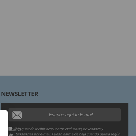
Responsable:
Finalidad:
Legitimación:
Destinatarios:
Derechos:
NEWSLETTER
Procedencia de los datos:
Información adicional:
Me gustaría recibir descuentos exclusivos, novedades y
Política
tendencias por e-mail. Puedo darme de baja cuando quiera según
de