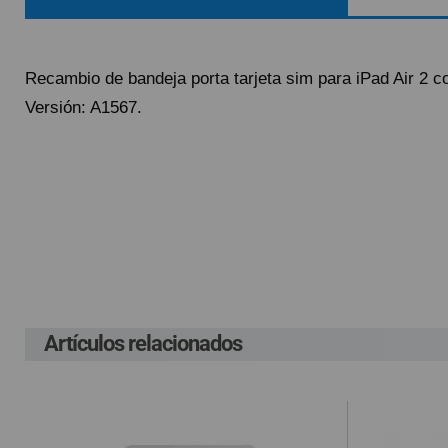
QUIÉNES SOMOS
GUÍA DE COMPRA
Recambio de bandeja porta tarjeta sim para iPad Air 2 co
Versión: A1567.
912 477 744
(+34)
HORARIO de TIENDA:
Lunes a Viernes 09:30h a 20:00h
Pague el pedido cu
Env
También atendemos Whatsapp
G
info@preciosadictos.com
P
Lleva un gasto adic
G
costes ocasionados
Artículos relacionados
En el supuesto de 
cuenta el gasto de
compra, según la L
de haber sido env