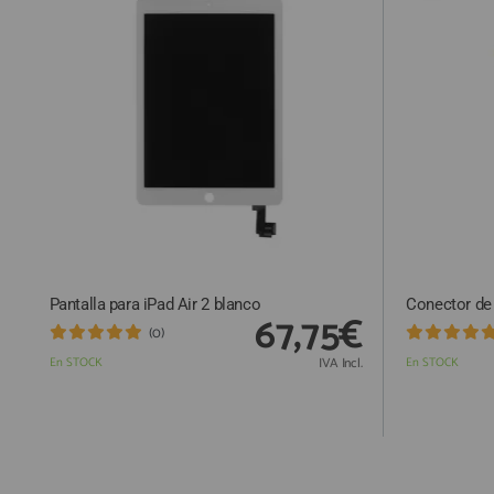
Pantalla para iPad Air 2 blanco
Conector de 
67,75€
(0)
En STOCK
IVA Incl.
En STOCK