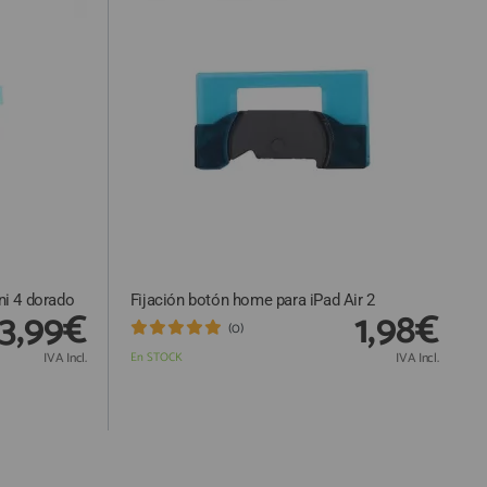
ni 4 dorado
Fijación botón home para iPad Air 2
3,99€
1,98€
(0)
IVA Incl.
En STOCK
IVA Incl.