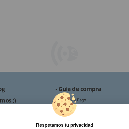
og
- Guía de compra
mos ;)
· Formas de Pago
· Proceso de RMA
es /
· Condiciones de contratación
· Política de devoluciones
Respetamos tu privacidad