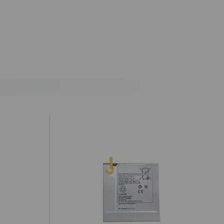
antes de las 19.50h (solo Península).
) hasta un 2% máximo a la hora de realizar el pedido, debido a los
cepte o recoja el paquete, tendrá que hacernos llegar a nuestra
ealizar la denuncia por incumplimiento de las condiciones en la
ursada y confirmada por internet debe ser aceptada después