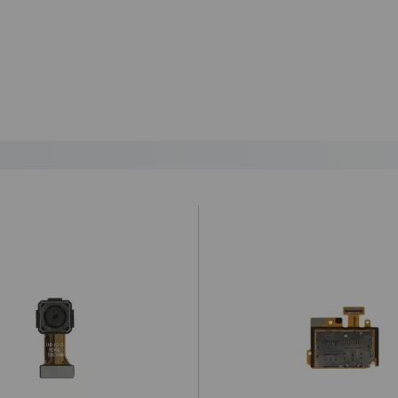
ando lo reciba.
ío urgente por NACEX.
astos de envío 5,25€ (IVA no incluido).
lazo de entrega al día siguiente laborable para los pedidos realizados 
ional a la hora de realizar el pedido desde 1€ (impuestos no incluídos
ratuito a partir de 99,95€ (IVA no incluido).
 por la agencia de transportes.
que el cliente haya optado por esta opción, y por alguna razón no a
 envío y retorno, que será de 12€. De no ser así, procederemos a r
ey Ministerial de Comercio Electrónico 34/2002 “
cualquier compra c
idada”.