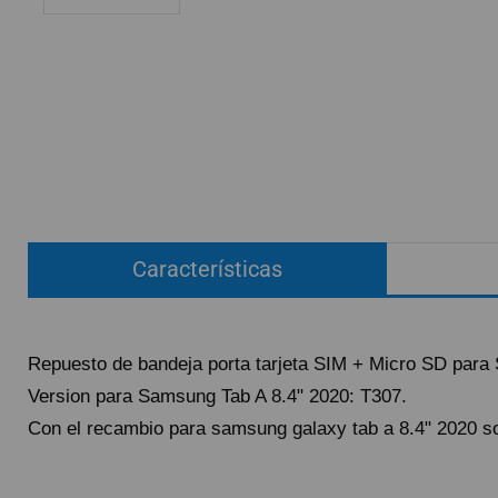
ACCESORIOS
FUNDAS
CRISTAL TEMPLADO
HIDROGEL APOKIN
OUTLET
PROFESIONALES / DISTRIBUIDOR
Características
SOLICITAR REPARACIÓN
CONSULTAR REPARACIÓN
TOP VENTAS REPUESTOS
Repuesto de bandeja porta tarjeta SIM + Micro SD para
NOVEDADES
Version para Samsung Tab A 8.4" 2020: T307.
NUESTRO BLOG
Con el recambio para samsung galaxy tab a 8.4" 2020 so