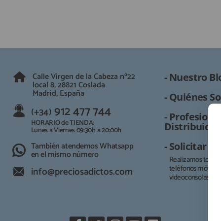
Calle Virgen de la Cabeza nº22
- Nuestro Bl
local 8, 28821 Coslada
Madrid, España
- Quiénes So
912 477 744
(+34)
- Profesional
HORARIO de TIENDA:
Distribuidor
Lunes a Viernes 09:30h a 20:00h
También atendemos Whatsapp
- Solicitar 
en el mismo número
Realizamos todo t
teléfonos móviles, 
info@preciosadictos.com
videoconsolas.