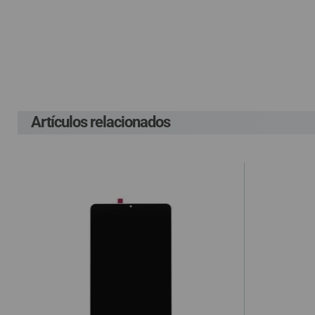
QUIÉNES SOMOS
Pague el pedido cu
Env
GUÍA DE COMPRA
G
P
Lleva un gasto adic
G
costes ocasionados
912 477 744
(+34)
HORARIO de TIENDA:
Lunes a Viernes 09:30h a 20:00h
Artículos relacionados
En el supuesto de 
También atendemos Whatsapp
cuenta el gasto de
info@preciosadictos.com
compra, según la L
de haber sido env