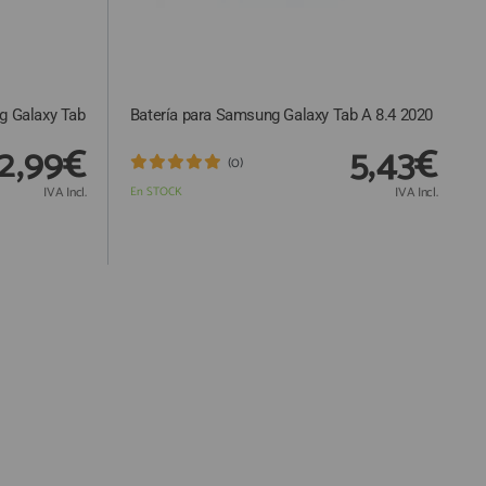
g Galaxy Tab
Batería para Samsung Galaxy Tab A 8.4 2020
2,99€
5,43€
(0)
IVA Incl.
En STOCK
IVA Incl.
Responsable:
Finalidad:
Legitimación: