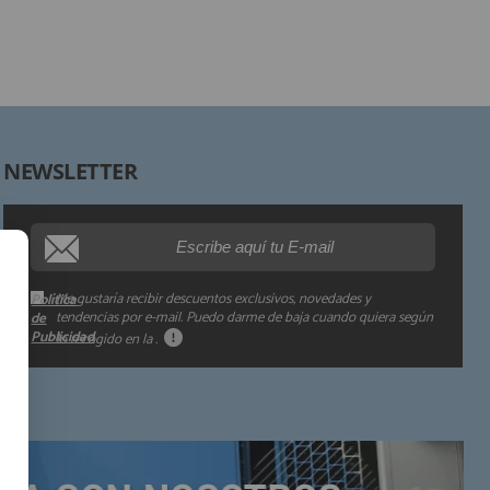
Destinatarios:
Derechos:
NEWSLETTER
Procedencia de los datos:
Información adicional:
Me gustaría recibir descuentos exclusivos, novedades y
Política
tendencias por e-mail. Puedo darme de baja cuando quiera según
de
Publicidad
lo recogido en la
.