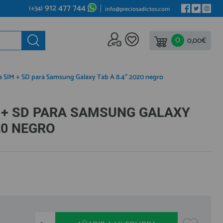
912 477 744
(+34)
info@preciosadictos.com
0
ede al
0,00€
REA DE PROFESIONALES
gístrate y aprovecha los descuentos y ventajas de ser
 SIM + SD para Samsung Galaxy Tab A 8.4" 2020 negro
fesional del sector.
ete ya a los cientos de Profesionales que ya están
 + SD PARA SAMSUNG GALAXY
istrados.
20 NEGRO
REGISTRO PROFESIONAL