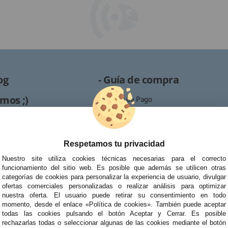
og
- Guía de compra
mos ;)
· Formas de Pago
· Proceso de RMA
es /
· Condiciones de contratación
· Política de devoluciones
Respetamos tu privacidad
Reparación
· Resolución de Litigios en Línea
Nuestro site utiliza cookies técnicas necesarias para el correcto
ipo de reparaciones de
funcionamiento del sitio web. Es posible que además se utilicen otras
tablets, portátiles y
categorías de cookies para personalizar la experiencia de usuario, divulgar
ofertas comerciales personalizadas o realizar análisis para optimizar
nuestra oferta. El usuario puede retirar su consentimiento en todo
momento, desde el enlace «Política de cookies». También puede aceptar
todas las cookies pulsando el botón Aceptar y Cerrar. Es posible
rechazarlas todas o seleccionar algunas de las cookies mediante el botón