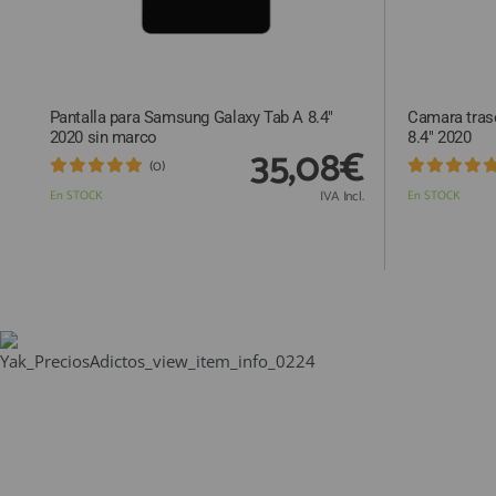
Pantalla para Samsung Galaxy Tab A 8.4"
Camara tras
2020 sin marco
8.4" 2020
35,08€
(0)
En STOCK
IVA Incl.
En STOCK