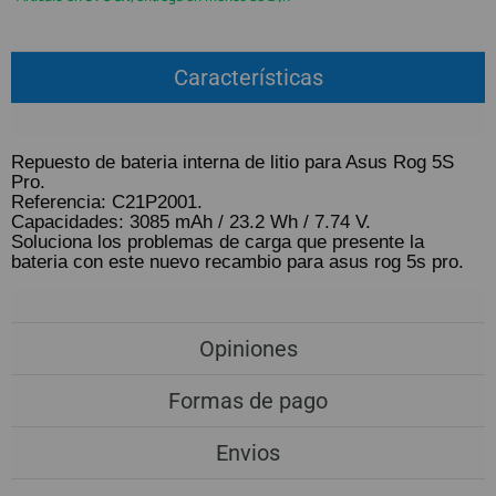
QUIÉNES SOMOS
REGISTRO PROFESIONAL
GUÍA DE COMPRA
Características
912 477 744
(+34)
Repuesto de bateria interna de litio para Asus Rog 5S
HORARIO de TIENDA:
Lunes a Viernes 09:30h a 20:00h
Pro.
Referencia: C21P2001.
También atendemos Whatsapp
Capacidades: 3085 mAh / 23.2 Wh / 7.74 V.
Soluciona los problemas de carga que presente la
info@preciosadictos.com
bateria con este nuevo recambio para asus rog 5s pro.
Opiniones
Formas de pago
Envios