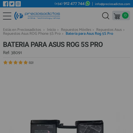
912 477 744
(+34)
info@preciosadictos.com
0
REPUESTOS MÓVILES
Bienvenid@ otra vez
YA SOY CLIENTE
REPUESTOS TABLET
Estás en Preciosadictos
>
Inicio
>
Repuestos Móviles
>
Repuestos Asus
>
Repuestos Asus ROG Phone 5S Pro
>
Bateria para Asus Rog 5S Pro
REPUESTOS RELOJES INTELIGENTES
BATERIA PARA ASUS ROG 5S PRO
REPUESTOS VIDEOCONSOLAS
Ref: 38091
REPUESTOS MACBOOK
(0)
Recordarme
¿Olvidó su contraseña?
Recordar aquí
REPUESTOS OTROS DISPOSITIVOS
REPUESTOS PORTÁTILES
HERRAMIENTAS REPARACIÓN
IC CHIP / FPC
PLACAS BASE
Regístrate en un momento
¿ERES NUEVO?
MÓVILES REACONDICIONADOS