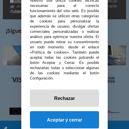
Me gustaría recibir descuentos exclusivos, novedades y tendencias
Nuestro site utiliza cookies técnicas
Política
por e-mail. Puedo darme de baja cuando quiera según lo recogido
de
necesarias para el correcto
Publicidad
funcionamiento del sitio web. Es posible
en la
.
que además se utilicen otras categorías
de cookies para personalizar la
experiencia de usuario, divulgar ofertas
¡Síguenos!
comerciales personalizadas o realizar
análisis para optimizar nuestra oferta. El
usuario puede retirar su consentimiento
en todo momento, desde el enlace
«Política de cookies». También puede
aceptar todas las cookies pulsando el
botón Aceptar y Cerrar. Es posible
rechazarlas todas o seleccionar algunas
de las cookies mediante el botón
Configuración.
Rechazar
Aceptar y cerrar