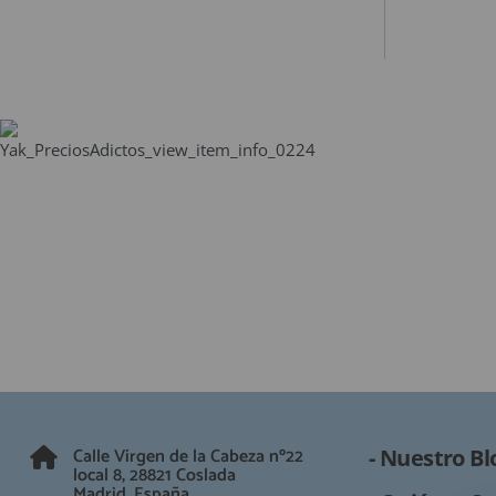
Calle Virgen de la Cabeza nº22
- Nuestro Bl
local 8, 28821 Coslada
Madrid, España