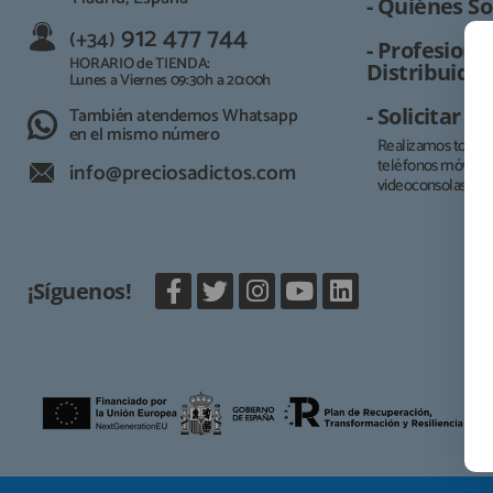
- Quiénes So
912 477 744
(+34)
- Profesional
HORARIO de TIENDA:
Distribuidor
Lunes a Viernes 09:30h a 20:00h
También atendemos Whatsapp
- Solicitar 
en el mismo número
Realizamos todo t
teléfonos móviles, 
info@preciosadictos.com
videoconsolas.
¡Síguenos!