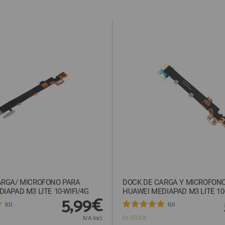
 envío y retorno, que será de 12€. De no ser así, procederemos a r
ey Ministerial de Comercio Electrónico 34/2002 “
cualquier compra c
idada”.
ARGA/ MICROFONO PARA
DOCK DE CARGA Y MICROFON
IAPAD M3 LITE 10-WIFI/4G
HUAWEI MEDIAPAD M3 LITE 10-
5,99€
(0)
(0)
IVA Incl.
En STOCK