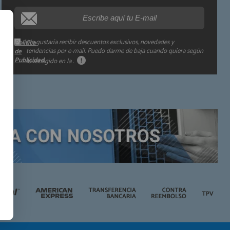
Información adicional:
Me gustaría recibir descuentos exclusivos, novedades y
Política
tendencias por e-mail. Puedo darme de baja cuando quiera según
de
Publicidad
lo recogido en la
.