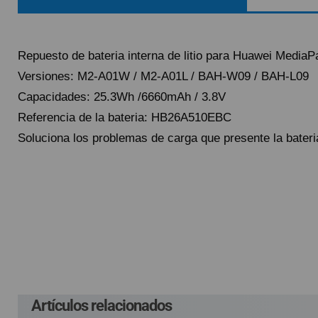
QUIÉNES SOMOS
GUÍA DE COMPRA
Repuesto de bateria interna de litio para Huawei Medi
Versiones: M2-A01W / M2-A01L / BAH-W09 / BAH-L09
912 477 744
(+34)
Capacidades: 25.3Wh /6660mAh / 3.8V
HORARIO de TIENDA:
Lunes a Viernes 09:30h a 20:00h
Referencia de la bateria: HB26A510EBC
Soluciona los problemas de carga que presente la bate
También atendemos Whatsapp
info@preciosadictos.com
Pague el pedido cu
Env
G
P
Lleva un gasto adic
G
costes ocasionados
Artículos relacionados
En el supuesto de 