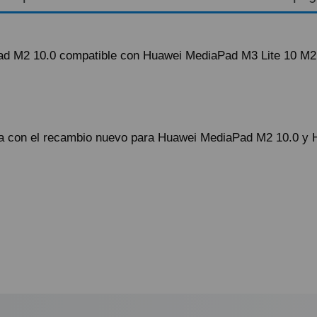
aPad M2 10.0 compatible con Huawei MediaPad M3 Lite 10 M2
ria con el recambio nuevo para Huawei MediaPad M2 10.0 y
ando lo reciba.
ío urgente por NACEX.
astos de envío 5,25€ (IVA no incluido).
lazo de entrega al día siguiente laborable para los pedidos realizados 
ional a la hora de realizar el pedido desde 1€ (impuestos no incluídos
ratuito a partir de 99,95€ (IVA no incluido).
 por la agencia de transportes.
que el cliente haya optado por esta opción, y por alguna razón no a