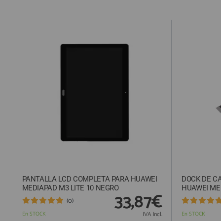
cuenta el gasto de
compra, según la L
de haber sido env
PANTALLA LCD COMPLETA PARA HUAWEI
DOCK DE C
MEDIAPAD M3 LITE 10 NEGRO
HUAWEI MED
33,87€
(0)
En STOCK
IVA Incl.
En STOCK