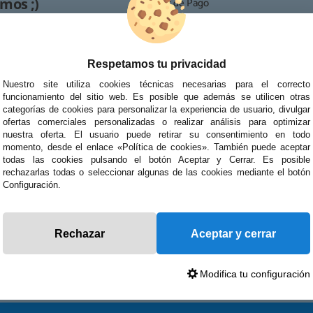
mos ;)
· Formas de Pago
· Proceso de RMA
es /
· Condiciones de contratación
· Política de devoluciones
Respetamos tu privacidad
Reparación
· Resolución de Litigios en Línea
Nuestro site utiliza cookies técnicas necesarias para el correcto
ipo de reparaciones de
funcionamiento del sitio web. Es posible que además se utilicen otras
tablets, portátiles y
categorías de cookies para personalizar la experiencia de usuario, divulgar
ofertas comerciales personalizadas o realizar análisis para optimizar
nuestra oferta. El usuario puede retirar su consentimiento en todo
momento, desde el enlace «Política de cookies». También puede aceptar
todas las cookies pulsando el botón Aceptar y Cerrar. Es posible
rechazarlas todas o seleccionar algunas de las cookies mediante el botón
Configuración.
Rechazar
Aceptar y cerrar
Modifica tu configuración