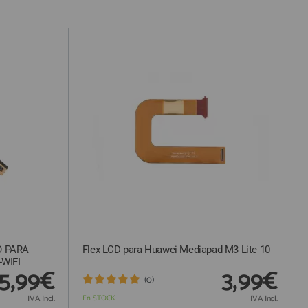
ealizar la denuncia por incumplimiento de las condiciones en la
ursada y confirmada por internet debe ser aceptada después
O PARA
Flex LCD para Huawei Mediapad M3 Lite 10
WIFI
5,99€
3,99€
(0)
IVA Incl.
En STOCK
IVA Incl.