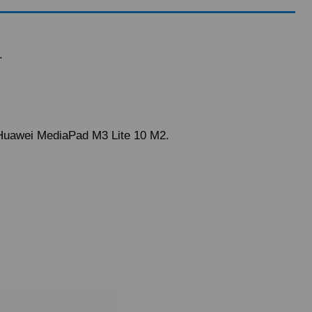
.
 Huawei MediaPad M3 Lite 10 M2.
antes de las 19.50h (solo Península).
) hasta un 2% máximo a la hora de realizar el pedido, debido a los
cepte o recoja el paquete, tendrá que hacernos llegar a nuestra