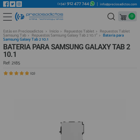
912 477 744
(+34)
info@preciosadictos.com
0
REPUESTOS MÓVILES
Bienvenid@ otra vez
YA SOY CLIENTE
REPUESTOS TABLET
Estás en Preciosadictos
>
Inicio
>
Repuestos Tablet
>
Repuestos Tablet
Samsung Tab
>
Repuestos Samsung Galaxy Tab 2 10.1"
>
Bateria para
REPUESTOS RELOJES INTELIGENTES
Samsung Galaxy Tab 2 10.1
BATERIA PARA SAMSUNG GALAXY TAB 2
REPUESTOS VIDEOCONSOLAS
10.1
REPUESTOS MACBOOK
Ref: 2185
Recordarme
¿Olvidó su contraseña?
Recordar aquí
REPUESTOS OTROS DISPOSITIVOS
(0)
REPUESTOS PORTÁTILES
HERRAMIENTAS REPARACIÓN
IC CHIP / FPC
PLACAS BASE
Regístrate en un momento
¿ERES NUEVO?
MÓVILES REACONDICIONADOS