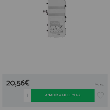
ACCESORIOS
Creando una cuenta en preciosadictos.com podrás realizar tus
pedidos cómodamente, consultar el estado de tus pedidos y
FUNDAS
operaciones realizadas con anterioridad. Si tienes cualquier duda
durante el proceso de registro puede contactarnos al 912 477 744,
CRISTAL TEMPLADO
estaremos encantados de atenderte.
HIDROGEL APOKIN
REGISTRO CLIENTE
OUTLET
PROFESIONALES / DISTRIBUIDOR
SOLICITAR REPARACIÓN
Accede al
CONSULTAR REPARACIÓN
ÁREA DE PROFESIONALES
TOP VENTAS REPUESTOS
20,56€
NOVEDADES
IVA Incl.
Regístrate y aprovecha los descuentos y ventajas de ser Profesional
del sector.
NUESTRO BLOG
AÑADIR A MI COMPRA
Únete ya a los cientos de Profesionales que ya están registrados.