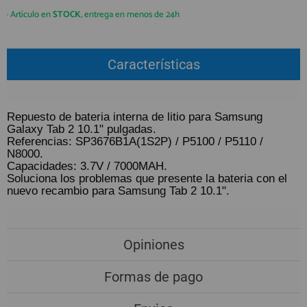
QUIÉNES SOMOS
REGISTRO PROFESIONAL
· Artículo en
STOCK
, entrega en menos de 24h
GUÍA DE COMPRA
Características
912 477 744
(+34)
HORARIO de TIENDA:
Lunes a Viernes 09:30h a 20:00h
Repuesto de bateria interna de litio para Samsung
Galaxy Tab 2 10.1" pulgadas.
También atendemos Whatsapp
Referencias: SP3676B1A(1S2P) / P5100 / P5110 /
N8000.
info@preciosadictos.com
Capacidades: 3.7V / 7000MAH.
Soluciona los problemas que presente la bateria con el
nuevo recambio para Samsung Tab 2 10.1".
Opiniones
Formas de pago