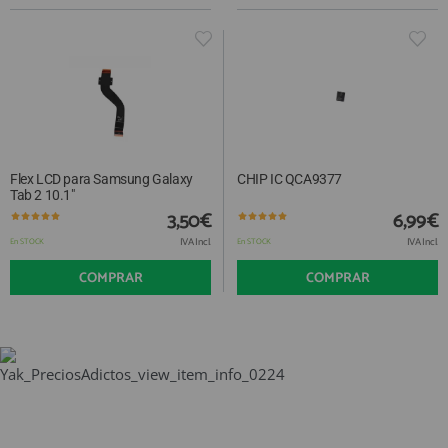
Flex LCD para Samsung Galaxy
CHIP IC QCA9377
Tab 2 10.1"
3,50€
6,99€
IVA Incl.
IVA Incl.
En STOCK
En STOCK
COMPRAR
COMPRAR