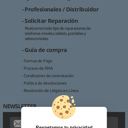
- Profesionales / Distribuidor
- Solicitar Reparación
Realizamos todo tipo de reparaciones de
teléfonos móviles, tablets, portátiles y
Responsable:
videoconsolas.
Finalidad:
- Guía de compra
Legitimación:
· Formas de Pago
Destinatarios:
· Proceso de RMA
· Condiciones de contratación
· Política de devoluciones
Derechos:
· Resolución de Litigios en Línea
NEWSLETTER
Procedencia de los datos:
Información adicional:
Respetamos tu privacidad