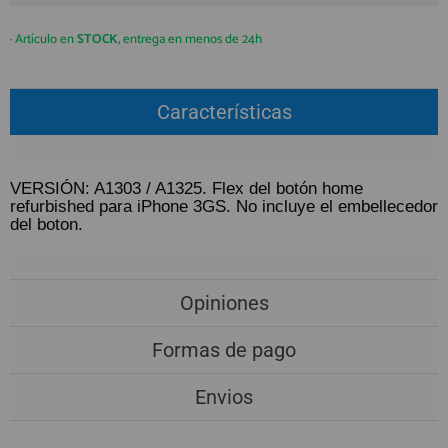
QUIÉNES SOMOS
REGISTRO PROFESIONAL
GUÍA DE COMPRA
· Artículo en
STOCK
, entrega en menos de 24h
Características
912 477 744
(+34)
HORARIO de TIENDA:
Lunes a Viernes 09:30h a 20:00h
VERSIÓN: A1303 / A1325. Flex del botón home
También atendemos Whatsapp
refurbished para iPhone 3GS. No incluye el embellecedor
del boton.
info@preciosadictos.com
Opiniones
Formas de pago
Envios