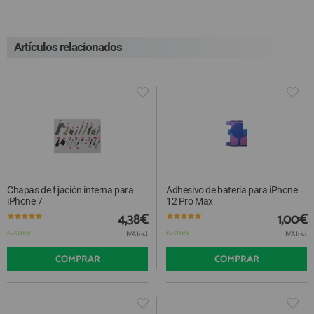
Artículos relacionados
Chapas de fijación interna para
Adhesivo de batería para iPhone
iPhone 7
12 Pro Max
4,38€
1,00€
IVA Incl.
IVA Incl.
En STOCK
En STOCK
COMPRAR
COMPRAR