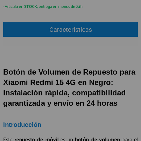
QUIÉNES SOMOS
REGISTRO PROFESIONAL
· Artículo en
STOCK
, entrega en menos de 24h
GUÍA DE COMPRA
Características
912 477 744
(+34)
HORARIO de TIENDA:
Lunes a Viernes 09:30h a 20:00h
También atendemos Whatsapp
Botón de Volumen de Repuesto para
info@preciosadictos.com
Xiaomi Redmi 15 4G
en
Negro
:
instalación rápida, compatibilidad
garantizada y envío en 24 horas
Introducción
Este
repuesto de móvil
es un
botón de volumen
para el