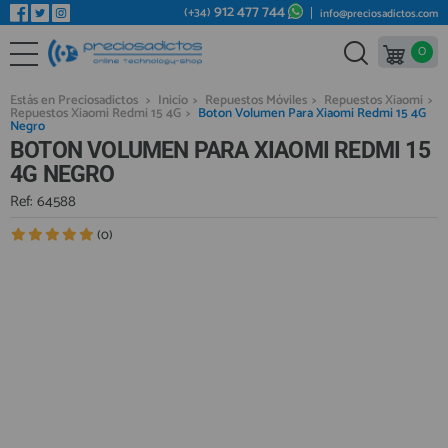
912 477 744
(+34)
info@preciosadictos.com
0
REPUESTOS MÓVILES
Bienvenid@ otra vez
YA SOY CLIENTE
REPUESTOS TABLET
Estás en Preciosadictos
>
Inicio
>
Repuestos Móviles
>
Repuestos Xiaomi
>
Repuestos Xiaomi Redmi 15 4G
>
Boton Volumen Para Xiaomi Redmi 15 4G
REPUESTOS RELOJES INTELIGENTES
Negro
BOTON VOLUMEN PARA XIAOMI REDMI 15
REPUESTOS VIDEOCONSOLAS
4G NEGRO
REPUESTOS MACBOOK
Ref: 64588
Recordarme
¿Olvidó su contraseña?
Recordar aquí
REPUESTOS OTROS DISPOSITIVOS
(0)
REPUESTOS PORTÁTILES
HERRAMIENTAS REPARACIÓN
IC CHIP / FPC
PLACAS BASE
Regístrate en un momento
¿ERES NUEVO?
MÓVILES REACONDICIONADOS