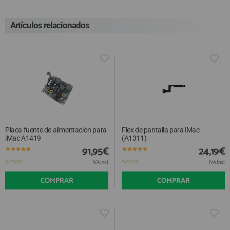
Artículos relacionados
Placa fuente de alimentacion para
Flex de pantalla para iMac
iMac A1419
(A1311)
91,95€
24,19€
IVA Incl.
IVA Incl.
En STOCK
En STOCK
COMPRAR
COMPRAR