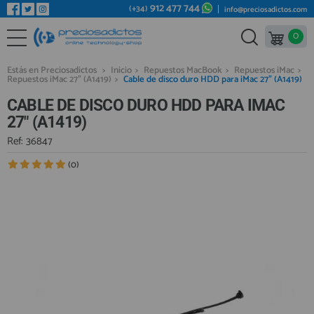
912 477 744
(+34)
info@preciosadictos.com
0
REPUESTOS MÓVILES
Bienvenid@ otra vez
YA SOY CLIENTE
REPUESTOS TABLET
Estás en Preciosadictos
>
Inicio
>
Repuestos MacBook
>
Repuestos iMac
>
Repuestos iMac 27" (A1419)
>
Cable de disco duro HDD para iMac 27" (A1419)
REPUESTOS RELOJES INTELIGENTES
CABLE DE DISCO DURO HDD PARA IMAC
REPUESTOS VIDEOCONSOLAS
27" (A1419)
REPUESTOS MACBOOK
Ref: 36847
Recordarme
¿Olvidó su contraseña?
Recordar aquí
REPUESTOS OTROS DISPOSITIVOS
(0)
REPUESTOS PORTÁTILES
HERRAMIENTAS REPARACIÓN
IC CHIP / FPC
PLACAS BASE
Regístrate en un momento
¿ERES NUEVO?
MÓVILES REACONDICIONADOS