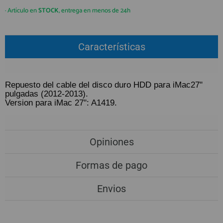
QUIÉNES SOMOS
REGISTRO PROFESIONAL
· Artículo en
STOCK
, entrega en menos de 24h
GUÍA DE COMPRA
Características
912 477 744
(+34)
HORARIO de TIENDA:
Lunes a Viernes 09:30h a 20:00h
Repuesto del cable del disco duro HDD para iMac27"
pulgadas (2012-2013).
También atendemos Whatsapp
Version para iMac 27": A1419.
info@preciosadictos.com
Opiniones
Formas de pago
Envios