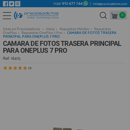
912 477 744
(+34)
info@preciosadictos.com
0
REPUESTOS MÓVILES
Bienvenid@ otra vez
YA SOY CLIENTE
REPUESTOS TABLET
Estás en Preciosadictos
>
Inicio
>
Repuestos Móviles
>
Repuestos
OnePlus
>
Repuestos OnePlus 7 Pro
>
CAMARA DE FOTOS TRASERA
REPUESTOS RELOJES INTELIGENTES
PRINCIPAL PARA ONEPLUS 7 PRO
CAMARA DE FOTOS TRASERA PRINCIPAL
REPUESTOS VIDEOCONSOLAS
PARA ONEPLUS 7 PRO
REPUESTOS MACBOOK
Ref: 18415
Recordarme
¿Olvidó su contraseña?
Recordar aquí
REPUESTOS OTROS DISPOSITIVOS
(1)
REPUESTOS PORTÁTILES
HERRAMIENTAS REPARACIÓN
IC CHIP / FPC
PLACAS BASE
Regístrate en un momento
¿ERES NUEVO?
MÓVILES REACONDICIONADOS