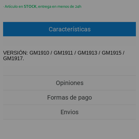
QUIÉNES SOMOS
REGISTRO PROFESIONAL
· Artículo en
STOCK
, entrega en menos de 24h
GUÍA DE COMPRA
Características
912 477 744
(+34)
HORARIO de TIENDA:
Lunes a Viernes 09:30h a 20:00h
VERSIÓN: GM1910 / GM1911 / GM1913 / GM1915 /
GM1917.
También atendemos Whatsapp
info@preciosadictos.com
Opiniones
Formas de pago
Envios