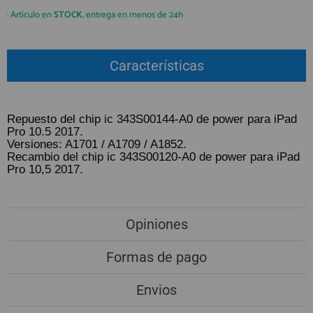
QUIÉNES SOMOS
REGISTRO PROFESIONAL
· Artículo en
STOCK
, entrega en menos de 24h
GUÍA DE COMPRA
Características
912 477 744
(+34)
HORARIO de TIENDA:
Lunes a Viernes 09:30h a 20:00h
Repuesto del chip ic 343S00144-A0 de power para iPad
Pro 10.5 2017.
También atendemos Whatsapp
Versiones: A1701 / A1709 / A1852.
Recambio del chip ic 343S00120-A0 de power para iPad
info@preciosadictos.com
Pro 10,5 2017.
Opiniones
Formas de pago
Envios