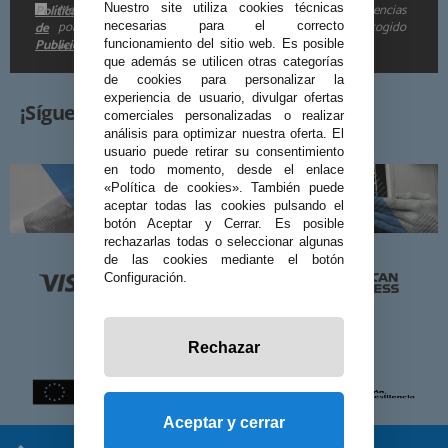
Me gustaría recibir descuentos exclusivos, novedades y tendencias
Nuestro site utiliza cookies técnicas
Política
por e-mail. Puedo darme de baja cuando quiera según lo recogido
de
necesarias para el correcto
Publicidad
funcionamiento del sitio web. Es posible
en la
.
que además se utilicen otras categorías
de cookies para personalizar la
experiencia de usuario, divulgar ofertas
¡Síguenos!
comerciales personalizadas o realizar
análisis para optimizar nuestra oferta. El
usuario puede retirar su consentimiento
en todo momento, desde el enlace
«Política de cookies». También puede
aceptar todas las cookies pulsando el
botón Aceptar y Cerrar. Es posible
rechazarlas todas o seleccionar algunas
de las cookies mediante el botón
Configuración.
Rechazar
Aceptar y cerrar