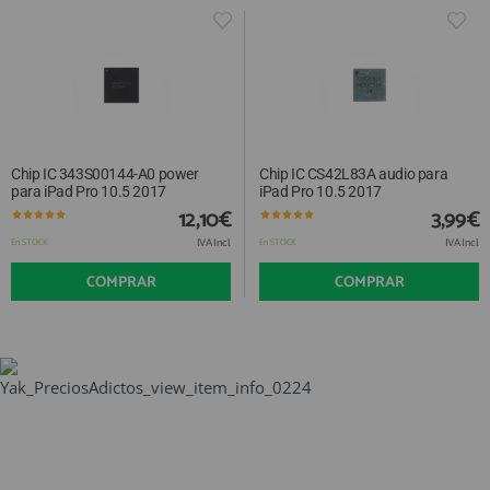
Chip IC 343S00144-A0 power
Chip IC CS42L83A audio para
para iPad Pro 10.5 2017
iPad Pro 10.5 2017
12,10€
3,99€
IVA Incl.
IVA Incl.
En STOCK
En STOCK
COMPRAR
COMPRAR