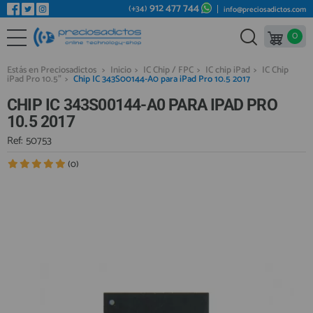
912 477 744
(+34)
info@preciosadictos.com
0
REPUESTOS MÓVILES
Bienvenid@ otra vez
YA SOY CLIENTE
REPUESTOS TABLET
Estás en Preciosadictos
>
Inicio
>
IC Chip / FPC
>
IC chip iPad
>
IC Chip
iPad Pro 10.5"
>
Chip IC 343S00144-A0 para iPad Pro 10.5 2017
REPUESTOS RELOJES INTELIGENTES
CHIP IC 343S00144-A0 PARA IPAD PRO
REPUESTOS VIDEOCONSOLAS
10.5 2017
REPUESTOS MACBOOK
Ref: 50753
Recordarme
¿Olvidó su contraseña?
Recordar aquí
REPUESTOS OTROS DISPOSITIVOS
(0)
REPUESTOS PORTÁTILES
HERRAMIENTAS REPARACIÓN
IC CHIP / FPC
PLACAS BASE
Regístrate en un momento
¿ERES NUEVO?
MÓVILES REACONDICIONADOS