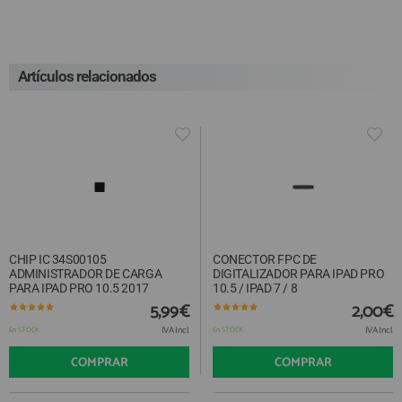
Artículos relacionados
CHIP IC 34S00105
CONECTOR FPC DE
ADMINISTRADOR DE CARGA
DIGITALIZADOR PARA IPAD PRO
PARA IPAD PRO 10.5 2017
10.5 / IPAD 7 / 8
5,99€
2,00€
IVA Incl.
IVA Incl.
En STOCK
En STOCK
COMPRAR
COMPRAR