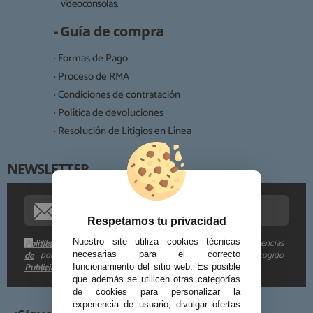
videoconsolas.
Finalidad:
- Guía de compra
Legitimación:
· Formas de Pago
Destinatarios:
· Proceso de RMA
· Condiciones de contratación
· Política de devoluciones
Derechos:
· Resolución de Litigios en Línea
NEWSLETTER
Procedencia de los datos:
Información adicional:
Respetamos tu privacidad
Me gustaría recibir descuentos exclusivos, novedades y tendencias
Nuestro site utiliza cookies técnicas
Política
por e-mail. Puedo darme de baja cuando quiera según lo recogido
de
necesarias para el correcto
Publicidad
funcionamiento del sitio web. Es posible
en la
.
que además se utilicen otras categorías
de cookies para personalizar la
experiencia de usuario, divulgar ofertas