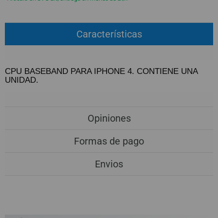
QUIÉNES SOMOS
REGISTRO PROFESIONAL
GUÍA DE COMPRA
Características
912 477 744
(+34)
CPU BASEBAND PARA IPHONE 4. CONTIENE UNA
HORARIO de TIENDA:
Lunes a Viernes 09:30h a 20:00h
UNIDAD.
También atendemos Whatsapp
info@preciosadictos.com
Opiniones
Formas de pago
Envios