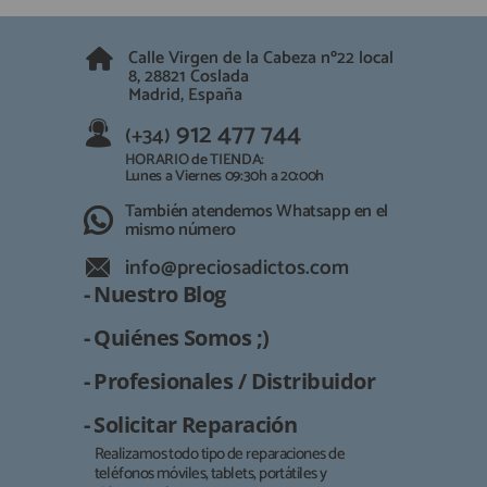
Calle Virgen de la Cabeza nº22 local
8, 28821 Coslada
Madrid, España
912 477 744
(+34)
HORARIO de TIENDA:
Lunes a Viernes 09:30h a 20:00h
También atendemos Whatsapp en el
mismo número
info@preciosadictos.com
- Nuestro Blog
- Quiénes Somos ;)
- Profesionales / Distribuidor
- Solicitar Reparación
Realizamos todo tipo de reparaciones de
teléfonos móviles, tablets, portátiles y
Responsable: