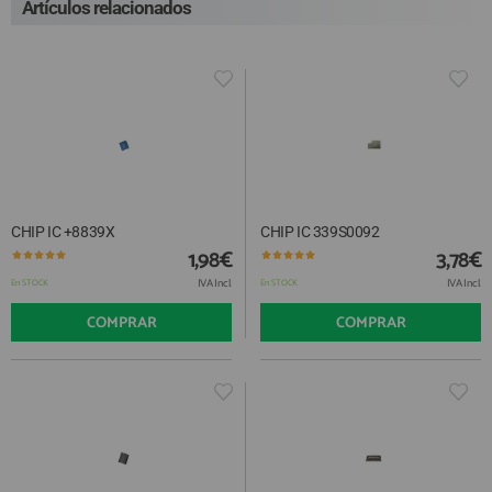
Artículos relacionados
CHIP IC +8839X
CHIP IC 339S0092
1,98€
3,78€
IVA Incl.
IVA Incl.
En STOCK
En STOCK
COMPRAR
COMPRAR