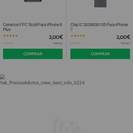
Conector FPC Táctil Para iPhone 8
Chip IC S338S00105 Para iPhone
Plus
7
2,00€
2,00€
IVA Incl.
IVA Incl.
En STOCK
En STOCK
COMPRAR
COMPRAR