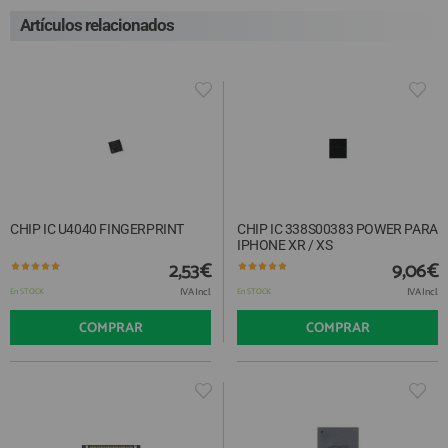
Artículos relacionados
CHIP IC U4040 FINGERPRINT
CHIP IC 338S00383 POWER PARA
IPHONE XR / XS
2,53€
9,06€
IVA Incl.
IVA Incl.
En STOCK
En STOCK
COMPRAR
COMPRAR