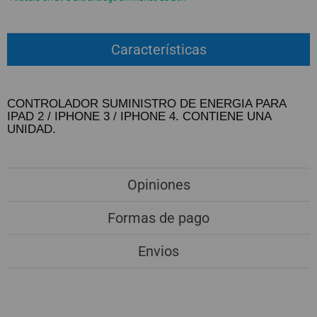
QUIÉNES SOMOS
REGISTRO PROFESIONAL
GUÍA DE COMPRA
Características
912 477 744
(+34)
CONTROLADOR SUMINISTRO DE ENERGIA PARA
HORARIO de TIENDA:
Lunes a Viernes 09:30h a 20:00h
IPAD 2 / IPHONE 3 / IPHONE 4. CONTIENE UNA
UNIDAD.
También atendemos Whatsapp
info@preciosadictos.com
Opiniones
Formas de pago
Envios