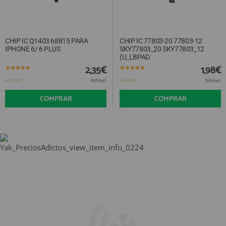
CHIP IC Q1403 68815 PARA
CHIP IC 77803-20 77803-12
IPHONE 6/ 6 PLUS
SKY77803_20 SKY77803_12
(U_LBPAD
2,35€
1,98€
IVA Incl.
IVA Incl.
En STOCK
En STOCK
COMPRAR
COMPRAR