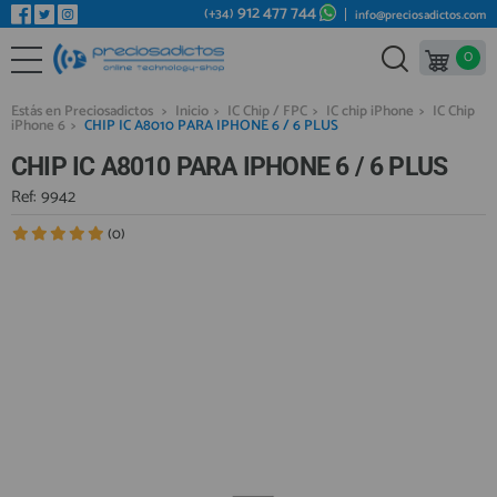
912 477 744
(+34)
info@preciosadictos.com
0
REPUESTOS MÓVILES
Bienvenid@ otra vez
YA SOY CLIENTE
REPUESTOS TABLET
Estás en Preciosadictos
>
Inicio
>
IC Chip / FPC
>
IC chip iPhone
>
IC Chip
iPhone 6
>
CHIP IC A8010 PARA IPHONE 6 / 6 PLUS
REPUESTOS RELOJES INTELIGENTES
CHIP IC A8010 PARA IPHONE 6 / 6 PLUS
REPUESTOS VIDEOCONSOLAS
Ref: 9942
REPUESTOS MACBOOK
(0)
Recordarme
¿Olvidó su contraseña?
Recordar aquí
REPUESTOS OTROS DISPOSITIVOS
REPUESTOS PORTÁTILES
HERRAMIENTAS REPARACIÓN
IC CHIP / FPC
PLACAS BASE
Regístrate en un momento
¿ERES NUEVO?
MÓVILES REACONDICIONADOS