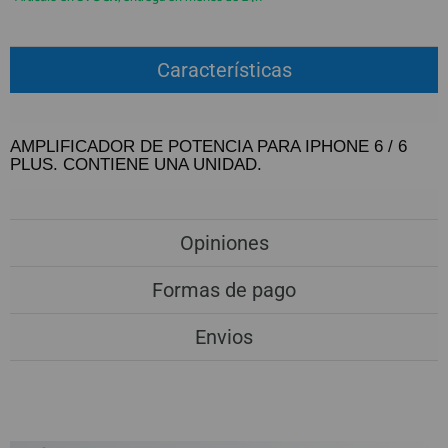
QUIÉNES SOMOS
REGISTRO PROFESIONAL
GUÍA DE COMPRA
Características
912 477 744
(+34)
AMPLIFICADOR DE POTENCIA PARA IPHONE 6 / 6
HORARIO de TIENDA:
Lunes a Viernes 09:30h a 20:00h
PLUS. CONTIENE UNA UNIDAD.
También atendemos Whatsapp
info@preciosadictos.com
Opiniones
Formas de pago
Envios