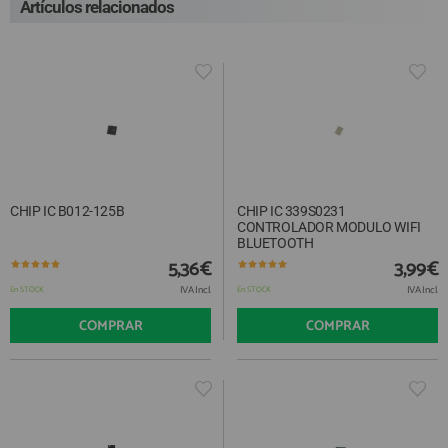
Artículos relacionados
CHIP IC B012-125B
CHIP IC 339S0231
CONTROLADOR MODULO WIFI
BLUETOOTH
5,36€
3,99€
IVA Incl.
IVA Incl.
En STOCK
En STOCK
COMPRAR
COMPRAR