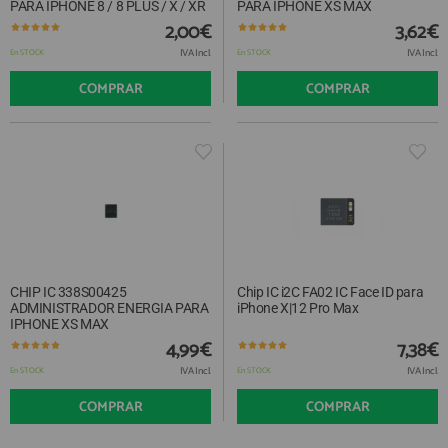
PARA IPHONE 8 / 8 PLUS / X / XR
PARA IPHONE XS MAX
2,00€
3,62€
IVA Incl.
IVA Incl.
En STOCK
En STOCK
COMPRAR
COMPRAR
CHIP IC 338S00425
Chip IC i2C FA02 IC Face ID para
ADMINISTRADOR ENERGIA PARA
iPhone X|12 Pro Max
IPHONE XS MAX
4,99€
7,38€
IVA Incl.
IVA Incl.
En STOCK
En STOCK
COMPRAR
COMPRAR