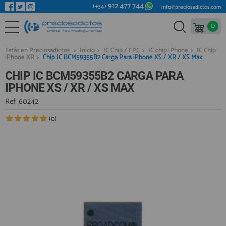
912 477 744
(+34)
info@preciosadictos.com
0
REPUESTOS MÓVILES
Bienvenid@ otra vez
YA SOY CLIENTE
REPUESTOS TABLET
Estás en Preciosadictos
>
Inicio
>
IC Chip / FPC
>
IC chip iPhone
>
IC Chip
iPhone XR
>
Chip IC BCM59355B2 Carga Para iPhone XS / XR / XS Max
REPUESTOS RELOJES INTELIGENTES
CHIP IC BCM59355B2 CARGA PARA
REPUESTOS VIDEOCONSOLAS
IPHONE XS / XR / XS MAX
REPUESTOS MACBOOK
Ref: 60242
Recordarme
¿Olvidó su contraseña?
Recordar aquí
REPUESTOS OTROS DISPOSITIVOS
(0)
REPUESTOS PORTÁTILES
HERRAMIENTAS REPARACIÓN
IC CHIP / FPC
PLACAS BASE
Regístrate en un momento
¿ERES NUEVO?
MÓVILES REACONDICIONADOS