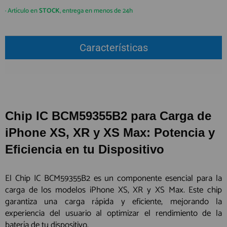
QUIÉNES SOMOS
REGISTRO PROFESIONAL
· Artículo en
STOCK
, entrega en menos de 24h
GUÍA DE COMPRA
Características
912 477 744
(+34)
HORARIO de TIENDA:
Lunes a Viernes 09:30h a 20:00h
También atendemos Whatsapp
Chip IC BCM59355B2 para Carga de
info@preciosadictos.com
iPhone XS, XR y XS Max: Potencia y
Eficiencia en tu Dispositivo
El Chip IC BCM59355B2 es un componente esencial para la
carga de los modelos iPhone XS, XR y XS Max. Este chip
garantiza una carga rápida y eficiente, mejorando la
experiencia del usuario al optimizar el rendimiento de la
batería de tu dispositivo.