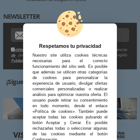
NEWSLETTER
Procedencia de los datos:
Información adicional:
Respetamos tu privacidad
Me gustaría recibir descuentos exclusivos, novedades y tendencias
Política
por e-mail. Puedo darme de baja cuando quiera según lo recogido
de
Nuestro site utiliza cookies técnicas
Publicidad
en la
.
necesarias para el correcto
funcionamiento del sitio web. Es posible
que además se utilicen otras categorías
de cookies para personalizar la
¡Síguenos!
experiencia de usuario, divulgar ofertas
comerciales personalizadas o realizar
análisis para optimizar nuestra oferta. El
usuario puede retirar su consentimiento
en todo momento, desde el enlace
«Política de cookies». También puede
aceptar todas las cookies pulsando el
botón Aceptar y Cerrar. Es posible
rechazarlas todas o seleccionar algunas
de las cookies mediante el botón
Configuración.