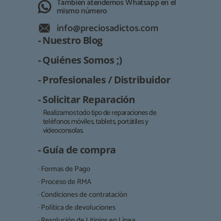
También atendemos Whatsapp en el
mismo número
info@preciosadictos.com
- Nuestro Blog
- Quiénes Somos ;)
- Profesionales / Distribuidor
- Solicitar Reparación
Realizamos todo tipo de reparaciones de
teléfonos móviles, tablets, portátiles y
Responsable:
videoconsolas.
Finalidad:
- Guía de compra
Legitimación:
· Formas de Pago
Destinatarios:
· Proceso de RMA
· Condiciones de contratación
· Política de devoluciones
Derechos:
· Resolución de Litigios en Línea