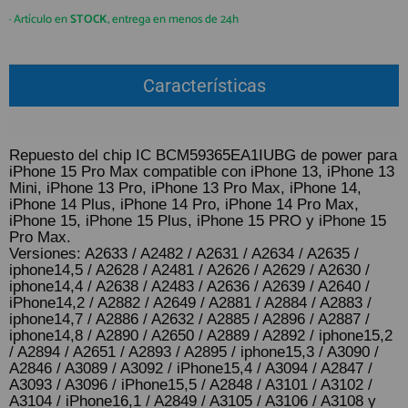
QUIÉNES SOMOS
REGISTRO PROFESIONAL
· Artículo en
STOCK
, entrega en menos de 24h
GUÍA DE COMPRA
Características
912 477 744
(+34)
HORARIO de TIENDA:
Lunes a Viernes 09:30h a 20:00h
Repuesto del chip IC BCM59365EA1IUBG de power para
iPhone 15 Pro Max compatible con iPhone 13, iPhone 13
También atendemos Whatsapp
Mini, iPhone 13 Pro, iPhone 13 Pro Max, iPhone 14,
iPhone 14 Plus, iPhone 14 Pro, iPhone 14 Pro Max,
info@preciosadictos.com
iPhone 15, iPhone 15 Plus, iPhone 15 PRO y iPhone 15
Pro Max.
Versiones: A2633 / A2482 / A2631 / A2634 / A2635 /
iphone14,5 / A2628 / A2481 / A2626 / A2629 / A2630 /
iphone14,4 / A2638 / A2483 / A2636 / A2639 / A2640 /
iPhone14,2 / A2882 / A2649 / A2881 / A2884 / A2883 /
iphone14,7 / A2886 / A2632 / A2885 / A2896 / A2887 /
iphone14,8 / A2890 / A2650 / A2889 / A2892 / iphone15,2
/ A2894 / A2651 / A2893 / A2895 / iphone15,3 / A3090 /
A2846 / A3089 / A3092 / iPhone15,4 / A3094 / A2847 /
A3093 / A3096 / iPhone15,5 / A2848 / A3101 / A3102 /
A3104 / iPhone16,1 / A2849 / A3105 / A3106 / A3108 y