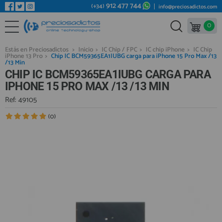
912 477 744
(+34)
info@preciosadictos.com
0
REPUESTOS MÓVILES
Bienvenid@ otra vez
YA SOY CLIENTE
REPUESTOS TABLET
Estás en Preciosadictos
>
Inicio
>
IC Chip / FPC
>
IC chip iPhone
>
IC Chip
iPhone 13 Pro
>
Chip IC BCM59365EA1IUBG carga para iPhone 15 Pro Max /13
REPUESTOS RELOJES INTELIGENTES
/13 Min
CHIP IC BCM59365EA1IUBG CARGA PARA
REPUESTOS VIDEOCONSOLAS
IPHONE 15 PRO MAX /13 /13 MIN
REPUESTOS MACBOOK
Ref: 49105
Recordarme
¿Olvidó su contraseña?
Recordar aquí
REPUESTOS OTROS DISPOSITIVOS
(0)
REPUESTOS PORTÁTILES
HERRAMIENTAS REPARACIÓN
IC CHIP / FPC
PLACAS BASE
Regístrate en un momento
¿ERES NUEVO?
MÓVILES REACONDICIONADOS