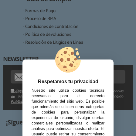
Legitimación:
· Formas de Pago
Destinatarios:
· Proceso de RMA
· Condiciones de contratación
· Política de devoluciones
Derechos:
· Resolución de Litigios en Línea
NEWSLETTER
Procedencia de los datos:
Información adicional:
Respetamos tu privacidad
Me gustaría recibir descuentos exclusivos, novedades y tendencias
Nuestro site utiliza cookies técnicas
Política
por e-mail. Puedo darme de baja cuando quiera según lo recogido
de
necesarias para el correcto
Publicidad
funcionamiento del sitio web. Es posible
en la
.
que además se utilicen otras categorías
de cookies para personalizar la
experiencia de usuario, divulgar ofertas
¡Síguenos!
comerciales personalizadas o realizar
análisis para optimizar nuestra oferta. El
usuario puede retirar su consentimiento