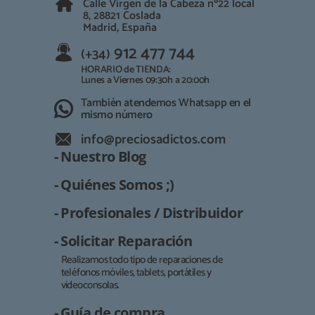
Calle Virgen de la Cabeza nº22 local
8, 28821 Coslada
Madrid, España
912 477 744
(+34)
HORARIO de TIENDA:
Lunes a Viernes 09:30h a 20:00h
También atendemos Whatsapp en el
mismo número
info@preciosadictos.com
- Nuestro Blog
- Quiénes Somos ;)
- Profesionales / Distribuidor
- Solicitar Reparación
Realizamos todo tipo de reparaciones de
teléfonos móviles, tablets, portátiles y
Responsable:
videoconsolas.
Finalidad:
- Guía de compra