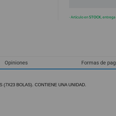
· Artículo en
STOCK
, entreg
Opiniones
Formas de pag
 (7X23 BOLAS). CONTIENE UNA UNIDAD.
ando lo reciba.
ío urgente por NACEX.
astos de envío 5,25€ (IVA no incluido).