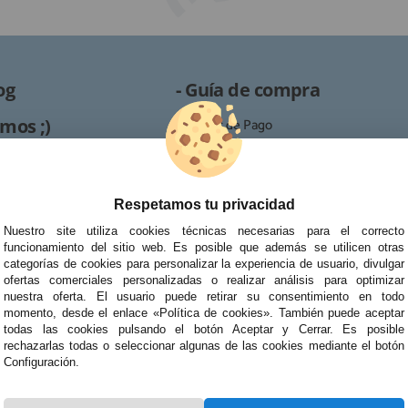
og
- Guía de compra
mos ;)
· Formas de Pago
· Proceso de RMA
es /
· Condiciones de contratación
· Política de devoluciones
Respetamos tu privacidad
Reparación
· Resolución de Litigios en Línea
Nuestro site utiliza cookies técnicas necesarias para el correcto
ipo de reparaciones de
funcionamiento del sitio web. Es posible que además se utilicen otras
tablets, portátiles y
categorías de cookies para personalizar la experiencia de usuario, divulgar
ofertas comerciales personalizadas o realizar análisis para optimizar
nuestra oferta. El usuario puede retirar su consentimiento en todo
momento, desde el enlace «Política de cookies». También puede aceptar
todas las cookies pulsando el botón Aceptar y Cerrar. Es posible
rechazarlas todas o seleccionar algunas de las cookies mediante el botón
Configuración.