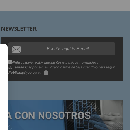
Derechos:
NEWSLETTER
Procedencia de los datos:
Información adicional:
Me gustaría recibir descuentos exclusivos, novedades y
Política
tendencias por e-mail. Puedo darme de baja cuando quiera según
de
Publicidad
lo recogido en la
.