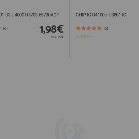
501 U3 U4000 U3703 65730AOP
CHIP IC U4100 / U3801 IC
T
1,98€
(0)
(0)
IVA Incl.
En STOCK