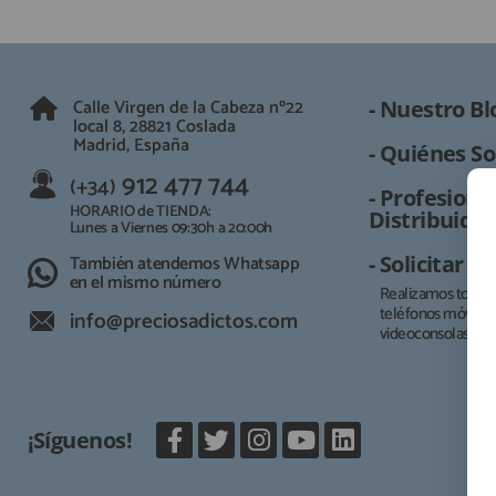
Calle Virgen de la Cabeza nº22
- Nuestro Bl
local 8, 28821 Coslada
Madrid, España
- Quiénes So
912 477 744
(+34)
- Profesional
HORARIO de TIENDA:
Distribuidor
Lunes a Viernes 09:30h a 20:00h
También atendemos Whatsapp
- Solicitar 
en el mismo número
Realizamos todo t
teléfonos móviles, 
info@preciosadictos.com
videoconsolas.
¡Síguenos!