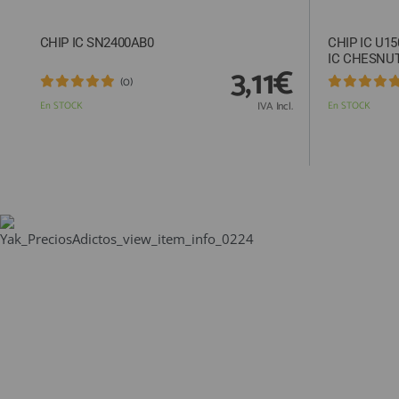
CHIP IC SN2400AB0
CHIP IC U1
IC CHESNU
3,11€
(0)
En STOCK
IVA Incl.
En STOCK