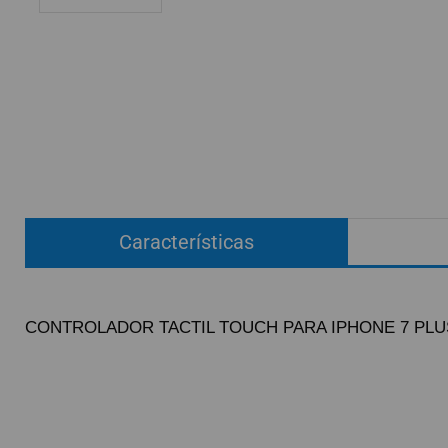
ACCESORIOS
FUNDAS
CRISTAL TEMPLADO
HIDROGEL APOKIN
OUTLET
PROFESIONALES / DISTRIBUIDOR
Características
SOLICITAR REPARACIÓN
CONSULTAR REPARACIÓN
TOP VENTAS REPUESTOS
CONTROLADOR TACTIL TOUCH PARA IPHONE 7 PLUS
NOVEDADES
NUESTRO BLOG
Pague el pedido cu
Env
G