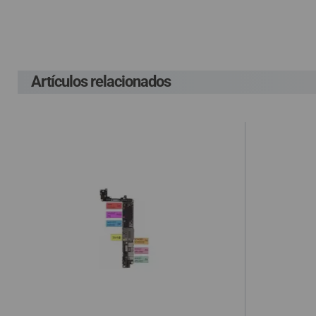
QUIÉNES SOMOS
P
Lleva un gasto adic
GUÍA DE COMPRA
G
costes ocasionados
Artículos relacionados
En el supuesto de 
912 477 744
(+34)
cuenta el gasto de
HORARIO de TIENDA:
Lunes a Viernes 09:30h a 20:00h
compra, según la L
También atendemos Whatsapp
de haber sido env
info@preciosadictos.com