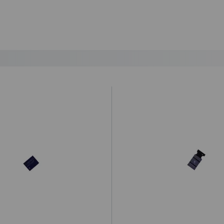
lazo de entrega al día siguiente laborable para los pedidos realizados 
ional a la hora de realizar el pedido desde 1€ (impuestos no incluídos
ratuito a partir de 99,95€ (IVA no incluido).
 por la agencia de transportes.
que el cliente haya optado por esta opción, y por alguna razón no a
 envío y retorno, que será de 12€. De no ser así, procederemos a r
ey Ministerial de Comercio Electrónico 34/2002 “
cualquier compra c
idada”.