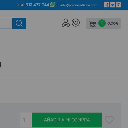
912 477 744
(+34)
info@preciosadictos.com
0
ede al
0,00€
REA DE PROFESIONALES
gístrate y aprovecha los descuentos y ventajas de ser
fesional del sector.
ete ya a los cientos de Profesionales que ya están
0
istrados.
REGISTRO PROFESIONAL
AÑADIR A MI COMPRA