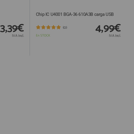
Chip IC U4001 BGA-36 610A3B carga USB
3,39€
4,99€
(0)
IVA Incl.
En STOCK
IVA Incl.
Responsable:
Finalidad:
Legitimación:
Destinatarios: