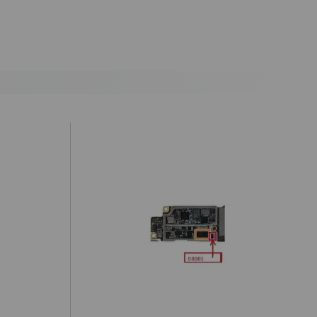
antes de las 19.50h (solo Península).
) hasta un 2% máximo a la hora de realizar el pedido, debido a los
cepte o recoja el paquete, tendrá que hacernos llegar a nuestra
ealizar la denuncia por incumplimiento de las condiciones en la
ursada y confirmada por internet debe ser aceptada después