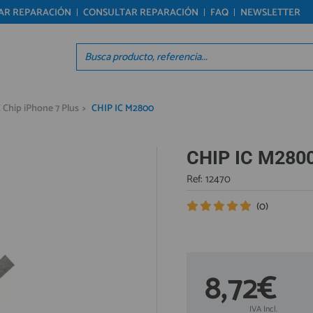
TAR REPARACIÓN
CONSULTAR REPARACIÓN
FAQ
NEWSLETTER
Regístrate en un momento
Acc
¿ERES NUEVO?
Á
Creando una cuenta en preciosadictos.com podrás
Re
C Chip iPhone 7 Plus
>
CHIP IC M2800
realizar tus pedidos cómodamente, consultar el
Pro
estado de tus pedidos y operaciones realizadas
Ún
con anterioridad. Si tienes cualquier duda durante
el proceso de registro puede contactarnos al 912
CHIP IC M280
reg
477 744, estaremos encantados de atenderte.
Ref: 12470
REGISTRO CLIENTE
(0)
8,72€
IVA Incl.