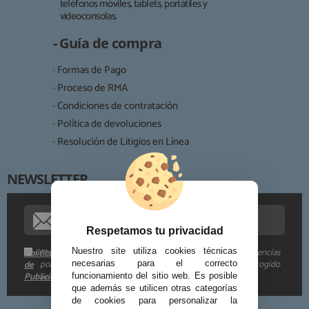
teléfonos móviles, tablets, portátiles y
Responsable:
videoconsolas.
Finalidad:
- Guía de compra
Legitimación:
· Formas de Pago
Destinatarios:
· Proceso de RMA
· Condiciones de contratación
· Política de devoluciones
Derechos:
· Resolución de Litigios en Línea
NEWSLETTER
Procedencia de los datos:
Información adicional:
Respetamos tu privacidad
Me gustaría recibir descuentos exclusivos, novedades y tendencias
Nuestro site utiliza cookies técnicas
Política
por e-mail. Puedo darme de baja cuando quiera según lo recogido
de
necesarias para el correcto
Publicidad
funcionamiento del sitio web. Es posible
en la
.
que además se utilicen otras categorías
de cookies para personalizar la