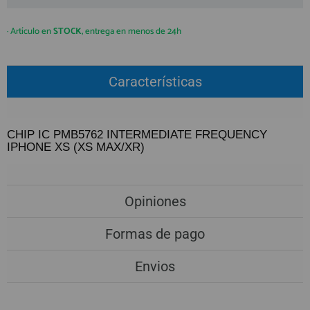
QUIÉNES SOMOS
REGISTRO PROFESIONAL
GUÍA DE COMPRA
· Artículo en
STOCK
, entrega en menos de 24h
912 477 744
Características
(+34)
HORARIO de TIENDA:
Lunes a Viernes 09:30h a 20:00h
CHIP IC PMB5762 INTERMEDIATE FREQUENCY
También atendemos Whatsapp
IPHONE XS (XS MAX/XR)
info@preciosadictos.com
Opiniones
Formas de pago
Envios