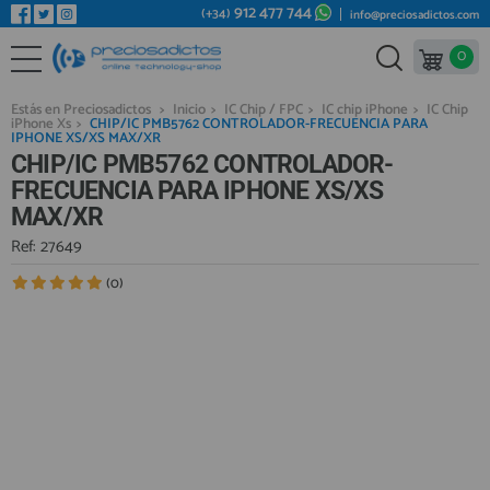
912 477 744
(+34)
info@preciosadictos.com
0
REPUESTOS MÓVILES
Bienvenid@ otra vez
YA SOY CLIENTE
REPUESTOS TABLET
Estás en Preciosadictos
>
Inicio
>
IC Chip / FPC
>
IC chip iPhone
>
IC Chip
iPhone Xs
>
CHIP/IC PMB5762 CONTROLADOR-FRECUENCIA PARA
REPUESTOS RELOJES INTELIGENTES
IPHONE XS/XS MAX/XR
CHIP/IC PMB5762 CONTROLADOR-
REPUESTOS VIDEOCONSOLAS
FRECUENCIA PARA IPHONE XS/XS
MAX/XR
REPUESTOS MACBOOK
Ref: 27649
Recordarme
¿Olvidó su contraseña?
Recordar aquí
REPUESTOS OTROS DISPOSITIVOS
(0)
REPUESTOS PORTÁTILES
HERRAMIENTAS REPARACIÓN
IC CHIP / FPC
PLACAS BASE
Regístrate en un momento
¿ERES NUEVO?
MÓVILES REACONDICIONADOS