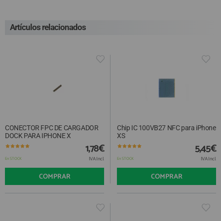
Artículos relacionados
CONECTOR FPC DE CARGADOR
Chip IC 100VB27 NFC para iPhone
DOCK PARA IPHONE X
XS
1,78€
5,45€
IVA Incl.
IVA Incl.
En STOCK
En STOCK
COMPRAR
COMPRAR