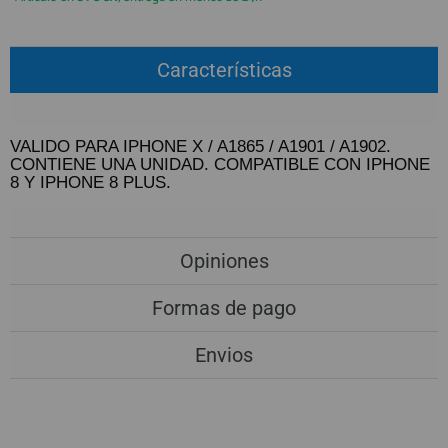
QUIÉNES SOMOS
REGISTRO PROFESIONAL
GUÍA DE COMPRA
Características
912 477 744
(+34)
VALIDO PARA IPHONE X / A1865 / A1901 / A1902.
HORARIO de TIENDA:
Lunes a Viernes 09:30h a 20:00h
CONTIENE UNA UNIDAD. COMPATIBLE CON IPHONE
8 Y IPHONE 8 PLUS.
También atendemos Whatsapp
info@preciosadictos.com
Opiniones
Formas de pago
Envios