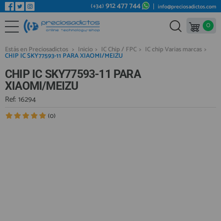
912 477 744
(+34)
info@preciosadictos.com
0
REPUESTOS MÓVILES
Bienvenid@ otra vez
YA SOY CLIENTE
REPUESTOS TABLET
Estás en Preciosadictos
>
Inicio
>
IC Chip / FPC
>
IC chip Varias marcas
>
CHIP IC SKY77593-11 PARA XIAOMI/MEIZU
REPUESTOS RELOJES INTELIGENTES
CHIP IC SKY77593-11 PARA
REPUESTOS VIDEOCONSOLAS
XIAOMI/MEIZU
REPUESTOS MACBOOK
Ref: 16294
Recordarme
¿Olvidó su contraseña?
Recordar aquí
REPUESTOS OTROS DISPOSITIVOS
(0)
REPUESTOS PORTÁTILES
HERRAMIENTAS REPARACIÓN
IC CHIP / FPC
PLACAS BASE
Regístrate en un momento
¿ERES NUEVO?
MÓVILES REACONDICIONADOS