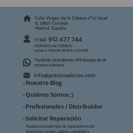
Calle Virgen de la Cabeza nº22 local
8, 28821 Coslada
Madrid, España
912 477 744
(+34)
HORARIO de TIENDA:
Lunes a Viernes 09:30h a 20:00h
También atendemos Whatsapp en el
mismo número
info@preciosadictos.com
- Nuestro Blog
- Quiénes Somos ;)
- Profesionales / Distribuidor
- Solicitar Reparación
Realizamos todo tipo de reparaciones de
teléfonos móviles, tablets, portátiles y