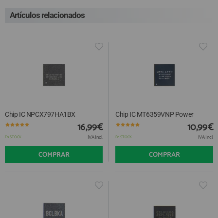
Artículos relacionados
Chip IC NPCX797HA1BX
Chip IC MT6359VNP Power
16,99€
10,99€
IVA Incl.
IVA Incl.
En STOCK
En STOCK
COMPRAR
COMPRAR