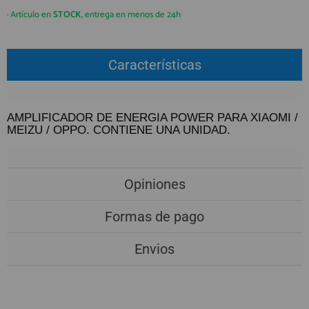
QUIÉNES SOMOS
REGISTRO PROFESIONAL
· Artículo en
STOCK
, entrega en menos de 24h
GUÍA DE COMPRA
Características
912 477 744
(+34)
HORARIO de TIENDA:
Lunes a Viernes 09:30h a 20:00h
AMPLIFICADOR DE ENERGIA POWER PARA XIAOMI /
MEIZU / OPPO. CONTIENE UNA UNIDAD.
También atendemos Whatsapp
info@preciosadictos.com
Opiniones
Formas de pago
Envios