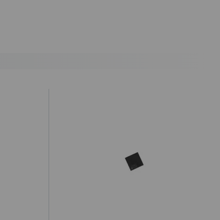
antes de las 19.50h (solo Península).
) hasta un 2% máximo a la hora de realizar el pedido, debido a los
cepte o recoja el paquete, tendrá que hacernos llegar a nuestra
ealizar la denuncia por incumplimiento de las condiciones en la
ursada y confirmada por internet debe ser aceptada después