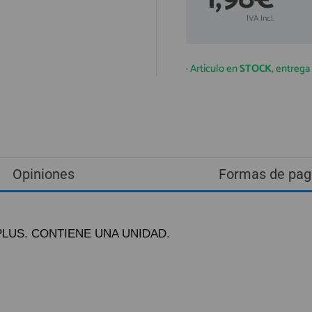
IVA Incl.
· Artículo en
STOCK
, entreg
Opiniones
Formas de pag
S PLUS. CONTIENE UNA UNIDAD.
ando lo reciba.
ío urgente por NACEX.
astos de envío 5,25€ (IVA no incluido).