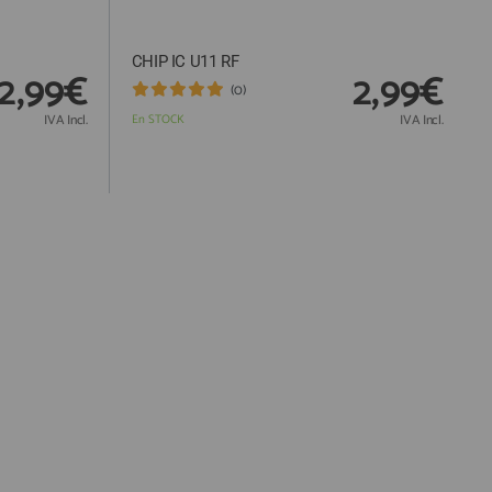
CHIP IC U11 RF
2,99€
2,99€
(0)
IVA Incl.
En STOCK
IVA Incl.
Responsable:
Finalidad:
Legitimación:
Destinatarios: