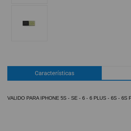
ACCESORIOS
FUNDAS
CRISTAL TEMPLADO
HIDROGEL APOKIN
OUTLET
PROFESIONALES / DISTRIBUIDOR
Características
SOLICITAR REPARACIÓN
CONSULTAR REPARACIÓN
TOP VENTAS REPUESTOS
VALIDO PARA IPHONE 5S - SE - 6 - 6 PLUS - 6S - 6
NOVEDADES
NUESTRO BLOG
Pague el pedido cu
Env
G