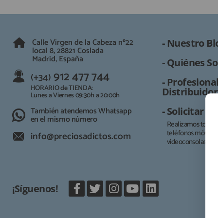
Calle Virgen de la Cabeza nº22
- Nuestro Bl
local 8, 28821 Coslada
Madrid, España
- Quiénes So
912 477 744
(+34)
- Profesional
HORARIO de TIENDA:
Distribuidor
Lunes a Viernes 09:30h a 20:00h
También atendemos Whatsapp
- Solicitar 
en el mismo número
Realizamos todo t
teléfonos móviles, 
info@preciosadictos.com
videoconsolas.
¡Síguenos!