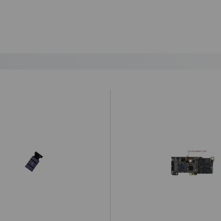
lazo de entrega al día siguiente laborable para los pedidos realizados 
ional a la hora de realizar el pedido desde 1€ (impuestos no incluídos
ratuito a partir de 99,95€ (IVA no incluido).
 por la agencia de transportes.
que el cliente haya optado por esta opción, y por alguna razón no a
 envío y retorno, que será de 12€. De no ser así, procederemos a r
ey Ministerial de Comercio Electrónico 34/2002 “
cualquier compra c
idada”.