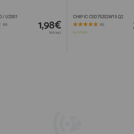
0 / U2301
CHIP IC CSD75202W15 Q2
1,98€
(0)
(0)
IVA Incl.
En STOCK