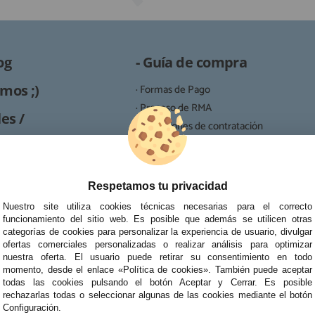
og
- Guía de compra
mos ;)
· Formas de Pago
· Proceso de RMA
es /
· Condiciones de contratación
· Política de devoluciones
Reparación
· Resolución de Litigios en Línea
ipo de reparaciones de
Respetamos tu privacidad
tablets, portátiles y
Nuestro site utiliza cookies técnicas necesarias para el correcto
funcionamiento del sitio web. Es posible que además se utilicen otras
categorías de cookies para personalizar la experiencia de usuario, divulgar
ofertas comerciales personalizadas o realizar análisis para optimizar
nuestra oferta. El usuario puede retirar su consentimiento en todo
momento, desde el enlace «Política de cookies». También puede aceptar
todas las cookies pulsando el botón Aceptar y Cerrar. Es posible
rechazarlas todas o seleccionar algunas de las cookies mediante el botón
Configuración.