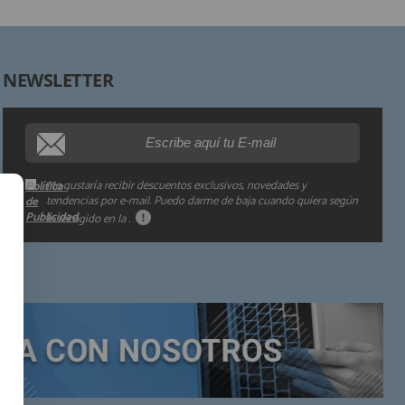
Derechos:
NEWSLETTER
Procedencia de los datos:
Información adicional:
Me gustaría recibir descuentos exclusivos, novedades y
Política
tendencias por e-mail. Puedo darme de baja cuando quiera según
de
Publicidad
lo recogido en la
.