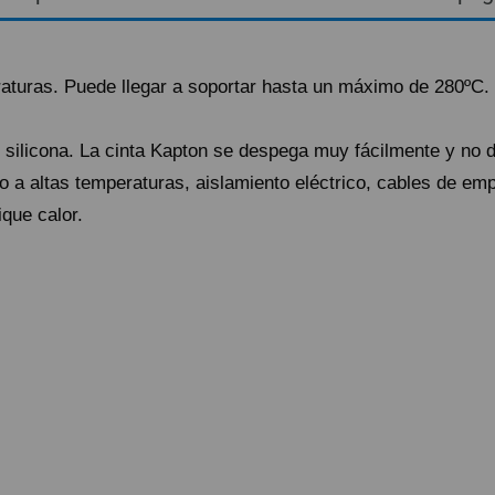
raturas. Puede llegar a soportar hasta un máximo de 280ºC. 
 silicona. La cinta Kapton se despega muy fácilmente y no 
lvo a altas temperaturas, aislamiento eléctrico, cables de 
ique calor.
ando lo reciba.
ío urgente por NACEX.
astos de envío 5,25€ (IVA no incluido).
lazo de entrega al día siguiente laborable para los pedidos realizados 
ional a la hora de realizar el pedido desde 1€ (impuestos no incluídos
ratuito a partir de 99,95€ (IVA no incluido).