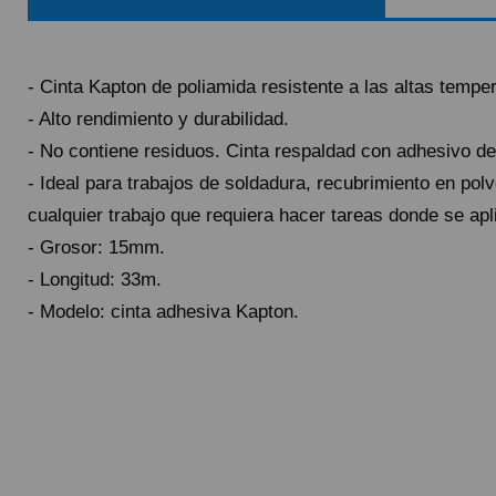
QUIÉNES SOMOS
GUÍA DE COMPRA
- Cinta Kapton de poliamida resistente a las altas tempe
- Alto rendimiento y durabilidad.
912 477 744
(+34)
- No contiene residuos. Cinta respaldad con adhesivo de
HORARIO de TIENDA:
Lunes a Viernes 09:30h a 20:00h
- Ideal para trabajos de soldadura, recubrimiento en po
cualquier trabajo que requiera hacer tareas donde se apl
También atendemos Whatsapp
- Grosor: 15mm.
info@preciosadictos.com
- Longitud: 33m.
- Modelo: cinta adhesiva Kapton.
Pague el pedido cu
Env
G
P
Lleva un gasto adic
G