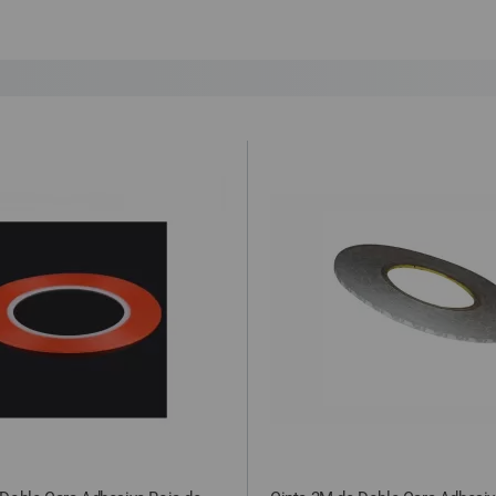
 por la agencia de transportes.
que el cliente haya optado por esta opción, y por alguna razón no a
 envío y retorno, que será de 12€. De no ser así, procederemos a r
ey Ministerial de Comercio Electrónico 34/2002 “
cualquier compra c
idada”.