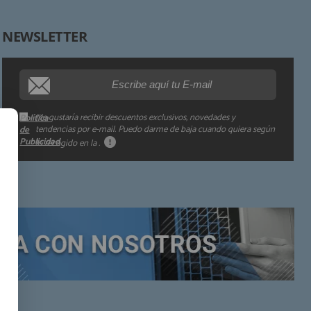
NEWSLETTER
Procedencia de los datos:
Información adicional:
Me gustaría recibir descuentos exclusivos, novedades y
Política
tendencias por e-mail. Puedo darme de baja cuando quiera según
de
Publicidad
lo recogido en la
.