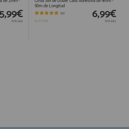
va de 2mm -
Cinta 3M de Doble Cara Adhesiva de 4mm -
50m de Longitud
5,99€
6,99€
(0)
IVA Incl.
En STOCK
IVA Incl.
Responsable:
Finalidad:
Legitimación:
Destinatarios:
Derechos: