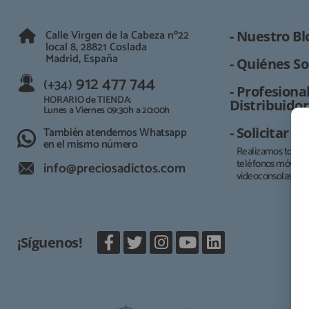
Calle Virgen de la Cabeza nº22
- Nuestro Bl
local 8, 28821 Coslada
Madrid, España
- Quiénes So
912 477 744
(+34)
- Profesional
HORARIO de TIENDA:
Distribuidor
Lunes a Viernes 09:30h a 20:00h
También atendemos Whatsapp
- Solicitar 
en el mismo número
Realizamos todo t
teléfonos móviles, 
info@preciosadictos.com
videoconsolas.
¡Síguenos!