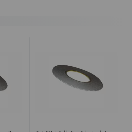
cepte o recoja el paquete, tendrá que hacernos llegar a nuestra
ealizar la denuncia por incumplimiento de las condiciones en la
ursada y confirmada por internet debe ser aceptada después