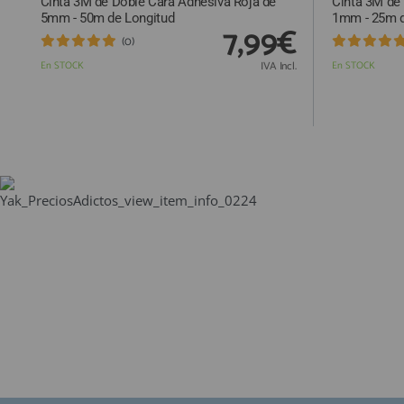
Cinta 3M de Doble Cara Adhesiva Roja de
Cinta 3M de
5mm - 50m de Longitud
1mm - 25m d
7,99€
(0)
En STOCK
IVA Incl.
En STOCK