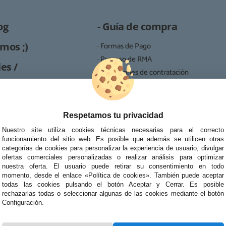
og
- Guía de compra
mos ;)
· Formas de Pago
· Proceso de RMA
es /
· Condiciones de contratación
· Política de devoluciones
Reparación
· Resolución de Litigios en Línea
ipo de reparaciones de
Respetamos tu privacidad
tablets, portátiles y
Nuestro site utiliza cookies técnicas necesarias para el correcto
funcionamiento del sitio web. Es posible que además se utilicen otras
categorías de cookies para personalizar la experiencia de usuario, divulgar
ofertas comerciales personalizadas o realizar análisis para optimizar
nuestra oferta. El usuario puede retirar su consentimiento en todo
momento, desde el enlace «Política de cookies». También puede aceptar
todas las cookies pulsando el botón Aceptar y Cerrar. Es posible
rechazarlas todas o seleccionar algunas de las cookies mediante el botón
Configuración.