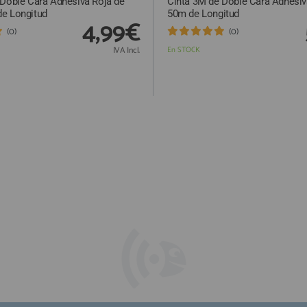
 Doble Cara Adhesiva Roja de
Cinta 3M de Doble Cara Adhesi
e Longitud
50m de Longitud
4,99€
(0)
(0)
IVA Incl.
En STOCK