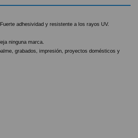
Fuerte adhesividad y resistente a los rayos UV.
deja ninguna marca.
empalme, grabados, impresión, proyectos domésticos y
antes de las 19.50h (solo Península).
) hasta un 2% máximo a la hora de realizar el pedido, debido a los