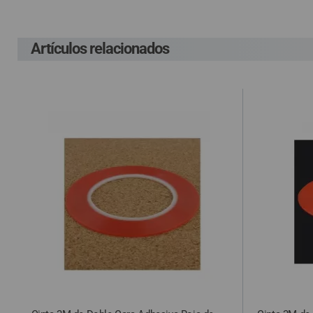
costes ocasionados
Artículos relacionados
En el supuesto de 
cuenta el gasto de
compra, según la L
de haber sido env