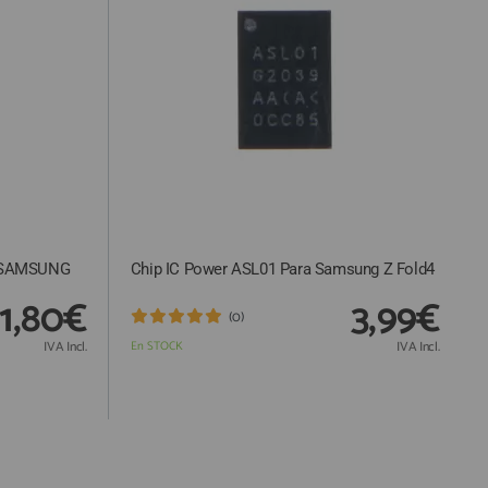
 SAMSUNG
Chip IC Power ASL01 Para Samsung Z Fold4
1,80€
3,99€
(0)
IVA Incl.
En STOCK
IVA Incl.