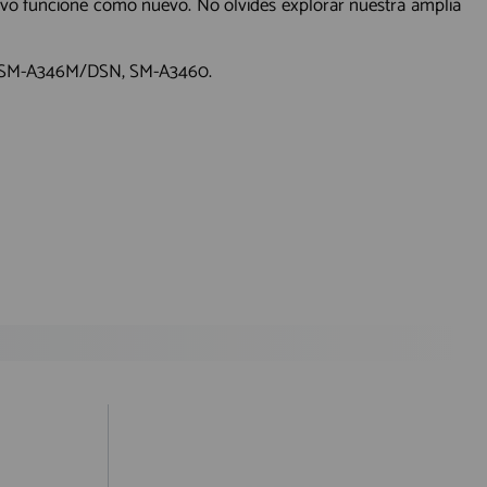
ivo funcione como nuevo. No olvides explorar nuestra amplia
 SM-A346M/DSN, SM-A3460.
antes de las 19.50h (solo Península).
) hasta un 2% máximo a la hora de realizar el pedido, debido a los
cepte o recoja el paquete, tendrá que hacernos llegar a nuestra
ealizar la denuncia por incumplimiento de las condiciones en la
ursada y confirmada por internet debe ser aceptada después