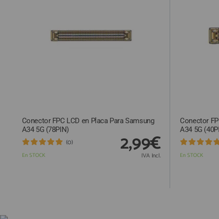
Conector FPC LCD en Placa Para Samsung
Conector FP
A34 5G (78PIN)
A34 5G (40P
2,99€
(0)
En STOCK
IVA Incl.
En STOCK