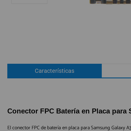
ACCESORIOS
FUNDAS
CRISTAL TEMPLADO
HIDROGEL APOKIN
OUTLET
PROFESIONALES / DISTRIBUIDOR
Características
SOLICITAR REPARACIÓN
CONSULTAR REPARACIÓN
TOP VENTAS REPUESTOS
NOVEDADES
Conector FPC Batería en Placa para 
NUESTRO BLOG
El conector FPC de batería en placa para Samsung Galaxy A34