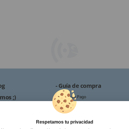
og
- Guía de compra
mos ;)
· Formas de Pago
· Proceso de RMA
es /
· Condiciones de contratación
· Política de devoluciones
Respetamos tu privacidad
Reparación
· Resolución de Litigios en Línea