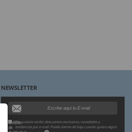
Responsable:
Finalidad:
Legitimación:
Destinatarios:
Derechos:
NEWSLETTER
Procedencia de los datos:
Información adicional:
Me gustaría recibir descuentos exclusivos, novedades y
Política
tendencias por e-mail. Puedo darme de baja cuando quiera según
de