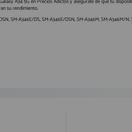
Galaxy A34 5G en Precios Adictos y asegúrate de que tu disposit
an su rendimiento.
B/DSN, SM-A346E/DS, SM-A346E/DSN, SM-A346M, SM-A346M/N,
ando lo reciba.
ío urgente por NACEX.
astos de envío 5,25€ (IVA no incluido).
lazo de entrega al día siguiente laborable para los pedidos realizados 
ional a la hora de realizar el pedido desde 1€ (impuestos no incluídos
ratuito a partir de 99,95€ (IVA no incluido).
 por la agencia de transportes.
que el cliente haya optado por esta opción, y por alguna razón no a
 envío y retorno, que será de 12€. De no ser así, procederemos a r
ey Ministerial de Comercio Electrónico 34/2002 “
cualquier compra c
idada”.