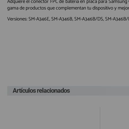
Adquiere el conector FPC de batería en placa para Samsung 
gama de productos que complementan tu dispositivo y mejor
Versiones: SM-A346E, SM-A346B, SM-A346B/DS, SM-A346
Pague el pedido cu
Env
G
P
Lleva un gasto adic
G
costes ocasionados
Artículos relacionados
En el supuesto de 
cuenta el gasto de
compra, según la L
de haber sido env