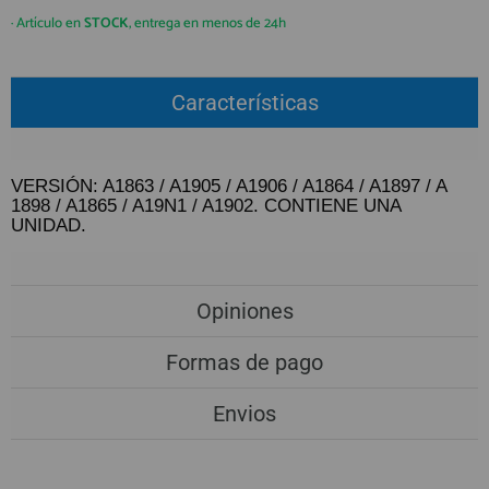
QUIÉNES SOMOS
REGISTRO PROFESIONAL
· Artículo en
STOCK
, entrega en menos de 24h
GUÍA DE COMPRA
Características
912 477 744
(+34)
HORARIO de TIENDA:
Lunes a Viernes 09:30h a 20:00h
VERSIÓN: A1863 / A1905 / A1906 / A1864 / A1897 / A
1898 / A1865 / A19N1 / A1902. CONTIENE UNA
También atendemos Whatsapp
UNIDAD.
info@preciosadictos.com
Opiniones
Formas de pago
Envios