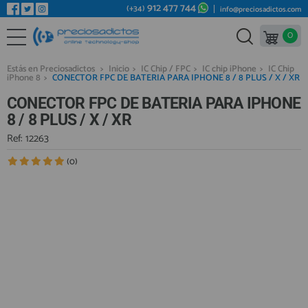
912 477 744
(+34)
info@preciosadictos.com
0
REPUESTOS MÓVILES
Bienvenid@ otra vez
YA SOY CLIENTE
REPUESTOS TABLET
Estás en Preciosadictos
>
Inicio
>
IC Chip / FPC
>
IC chip iPhone
>
IC Chip
iPhone 8
>
CONECTOR FPC DE BATERIA PARA IPHONE 8 / 8 PLUS / X / XR
REPUESTOS RELOJES INTELIGENTES
CONECTOR FPC DE BATERIA PARA IPHONE
REPUESTOS VIDEOCONSOLAS
8 / 8 PLUS / X / XR
REPUESTOS MACBOOK
Ref: 12263
Recordarme
¿Olvidó su contraseña?
Recordar aquí
REPUESTOS OTROS DISPOSITIVOS
(0)
REPUESTOS PORTÁTILES
HERRAMIENTAS REPARACIÓN
IC CHIP / FPC
PLACAS BASE
Regístrate en un momento
¿ERES NUEVO?
MÓVILES REACONDICIONADOS