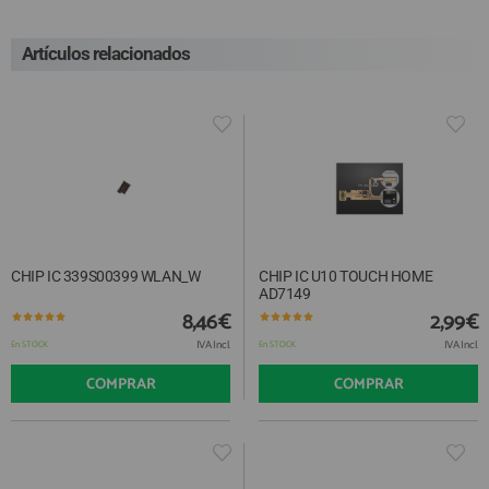
Artículos relacionados
CHIP IC 339S00399 WLAN_W
CHIP IC U10 TOUCH HOME
AD7149
8,46€
2,99€
IVA Incl.
IVA Incl.
En STOCK
En STOCK
COMPRAR
COMPRAR