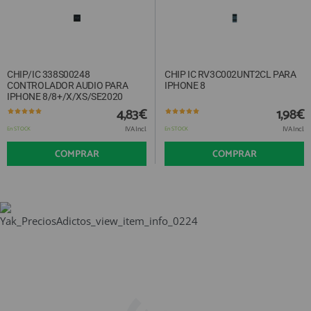
CHIP/IC 338S00248
CHIP IC RV3C002UNT2CL PARA
CONTROLADOR AUDIO PARA
IPHONE 8
IPHONE 8/8+/X/XS/SE2020
4,83€
1,98€
IVA Incl.
IVA Incl.
En STOCK
En STOCK
COMPRAR
COMPRAR