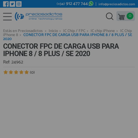
912 477 744
(+34)
info@preciosadictos.com
0
REPUESTOS MÓVILES
Bienvenid@ otra vez
YA SOY CLIENTE
REPUESTOS TABLET
Estás en Preciosadictos
>
Inicio
>
IC Chip / FPC
>
IC chip iPhone
>
IC Chip
iPhone 8
>
CONECTOR FPC DE CARGA USB PARA IPHONE 8 / 8 PLUS / SE
REPUESTOS RELOJES INTELIGENTES
2020
CONECTOR FPC DE CARGA USB PARA
REPUESTOS VIDEOCONSOLAS
IPHONE 8 / 8 PLUS / SE 2020
REPUESTOS MACBOOK
Ref: 24962
Recordarme
¿Olvidó su contraseña?
Recordar aquí
REPUESTOS OTROS DISPOSITIVOS
(0)
REPUESTOS PORTÁTILES
HERRAMIENTAS REPARACIÓN
IC CHIP / FPC
PLACAS BASE
Regístrate en un momento
¿ERES NUEVO?
MÓVILES REACONDICIONADOS