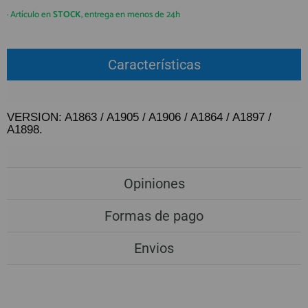
QUIÉNES SOMOS
REGISTRO PROFESIONAL
· Artículo en
STOCK
, entrega en menos de 24h
GUÍA DE COMPRA
Características
912 477 744
(+34)
HORARIO de TIENDA:
Lunes a Viernes 09:30h a 20:00h
VERSION: A1863 / A1905 / A1906 / A1864 / A1897 /
A1898.
También atendemos Whatsapp
info@preciosadictos.com
Opiniones
Formas de pago
Envios