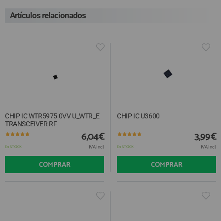
Artículos relacionados
CHIP IC WTR5975 0VV U_WTR_E
CHIP IC U3600
TRANSCEIVER RF
6,04€
3,99€
IVA Incl.
IVA Incl.
En STOCK
En STOCK
COMPRAR
COMPRAR