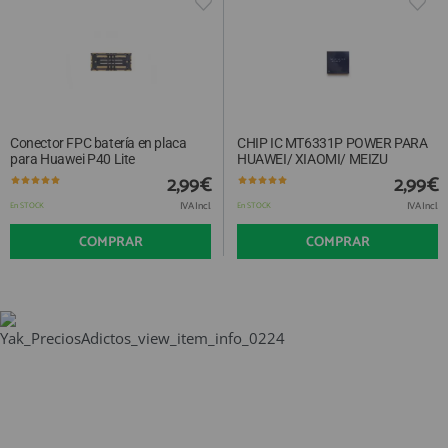
Conector FPC batería en placa
CHIP IC MT6331P POWER PARA
para Huawei P40 Lite
HUAWEI/ XIAOMI/ MEIZU
2,99€
2,99€
IVA Incl.
IVA Incl.
En STOCK
En STOCK
COMPRAR
COMPRAR