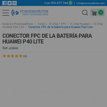
912 477 744
(+34)
info@preciosadictos.com
0
REPUESTOS MÓVILES
Bienvenid@ otra vez
YA SOY CLIENTE
REPUESTOS TABLET
Estás en Preciosadictos
>
Inicio
>
IC Chip / FPC
>
IC chip Huawei
>
IC Chip
Huawei P40 Lite
>
Conector FPC de la batería para Huawei P40 Lite
REPUESTOS RELOJES INTELIGENTES
CONECTOR FPC DE LA BATERÍA PARA
REPUESTOS VIDEOCONSOLAS
HUAWEI P40 LITE
REPUESTOS MACBOOK
Ref: 43966
Recordarme
¿Olvidó su contraseña?
Recordar aquí
REPUESTOS OTROS DISPOSITIVOS
(0)
REPUESTOS PORTÁTILES
HERRAMIENTAS REPARACIÓN
IC CHIP / FPC
PLACAS BASE
Regístrate en un momento
¿ERES NUEVO?
MÓVILES REACONDICIONADOS