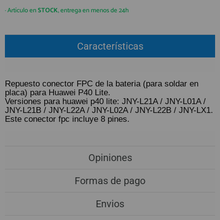
QUIÉNES SOMOS
REGISTRO PROFESIONAL
· Artículo en
STOCK
, entrega en menos de 24h
GUÍA DE COMPRA
Características
912 477 744
(+34)
HORARIO de TIENDA:
Lunes a Viernes 09:30h a 20:00h
Repuesto conector FPC de la bateria (para soldar en
placa) para Huawei P40 Lite.
También atendemos Whatsapp
Versiones para huawei p40 lite: JNY-L21A / JNY-L01A /
JNY-L21B / JNY-L22A / JNY-L02A / JNY-L22B / JNY-LX1.
info@preciosadictos.com
Este conector fpc incluye 8 pines.
Opiniones
Formas de pago
Envios