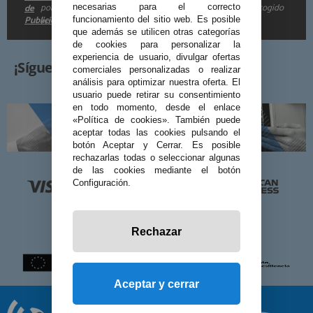
por e-mail. Puedo darme de baja cuando quiera según lo recogido
de
necesarias para el correcto
Publicidad
funcionamiento del sitio web. Es posible
en la
.
que además se utilicen otras categorías
de cookies para personalizar la
experiencia de usuario, divulgar ofertas
¡Síguenos!
comerciales personalizadas o realizar
análisis para optimizar nuestra oferta. El
usuario puede retirar su consentimiento
en todo momento, desde el enlace
«Política de cookies». También puede
aceptar todas las cookies pulsando el
botón Aceptar y Cerrar. Es posible
rechazarlas todas o seleccionar algunas
de las cookies mediante el botón
Configuración.
Rechazar
Aceptar y cerrar