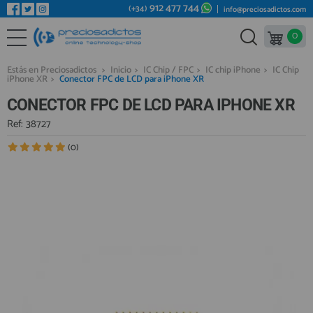
912 477 744
(+34)
info@preciosadictos.com
0
REPUESTOS MÓVILES
Bienvenid@ otra vez
YA SOY CLIENTE
REPUESTOS TABLET
Estás en Preciosadictos
>
Inicio
>
IC Chip / FPC
>
IC chip iPhone
>
IC Chip
iPhone XR
>
Conector FPC de LCD para iPhone XR
REPUESTOS RELOJES INTELIGENTES
CONECTOR FPC DE LCD PARA IPHONE XR
REPUESTOS VIDEOCONSOLAS
Ref: 38727
REPUESTOS MACBOOK
(0)
Recordarme
¿Olvidó su contraseña?
Recordar aquí
REPUESTOS OTROS DISPOSITIVOS
REPUESTOS PORTÁTILES
HERRAMIENTAS REPARACIÓN
IC CHIP / FPC
PLACAS BASE
Regístrate en un momento
¿ERES NUEVO?
MÓVILES REACONDICIONADOS