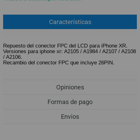
QUIÉNES SOMOS
REGISTRO PROFESIONAL
GUÍA DE COMPRA
Características
912 477 744
(+34)
Repuesto del conector FPC del LCD para iPhone XR.
HORARIO de TIENDA:
Lunes a Viernes 09:30h a 20:00h
Versiones para iphone xr: A2105 / A1984 / A2107 / A2108
/ A2106.
También atendemos Whatsapp
Recambio del conector FPC que incluye 26PIN.
info@preciosadictos.com
Opiniones
Formas de pago
Envios