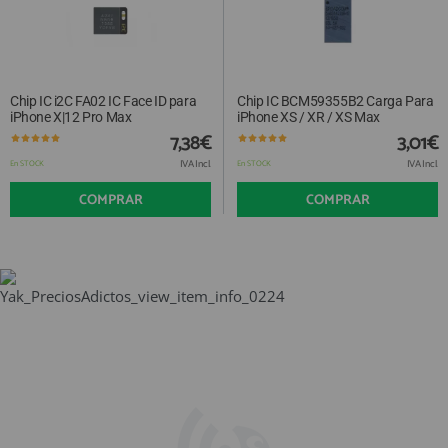
Chip IC i2C FA02 IC Face ID para
Chip IC BCM59355B2 Carga Para
iPhone X|12 Pro Max
iPhone XS / XR / XS Max
7,38€
3,01€
IVA Incl.
IVA Incl.
En STOCK
En STOCK
COMPRAR
COMPRAR