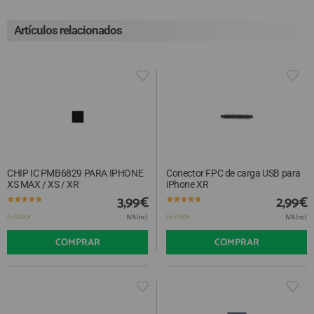
Artículos relacionados
CHIP IC PMB6829 PARA IPHONE
Conector FPC de carga USB para
XS MAX / XS / XR
iPhone XR
3,99€
2,99€
IVA Incl.
IVA Incl.
En STOCK
En STOCK
COMPRAR
COMPRAR