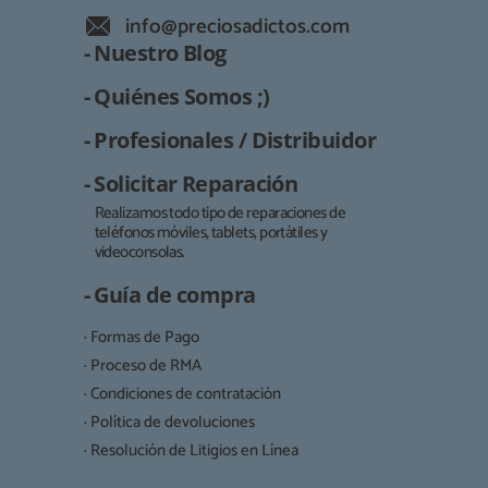
info@preciosadictos.com
- Nuestro Blog
- Quiénes Somos ;)
- Profesionales / Distribuidor
- Solicitar Reparación
Realizamos todo tipo de reparaciones de
teléfonos móviles, tablets, portátiles y
Responsable:
videoconsolas.
Finalidad:
- Guía de compra
Legitimación:
· Formas de Pago
Destinatarios:
· Proceso de RMA
· Condiciones de contratación
· Política de devoluciones
Derechos:
· Resolución de Litigios en Línea