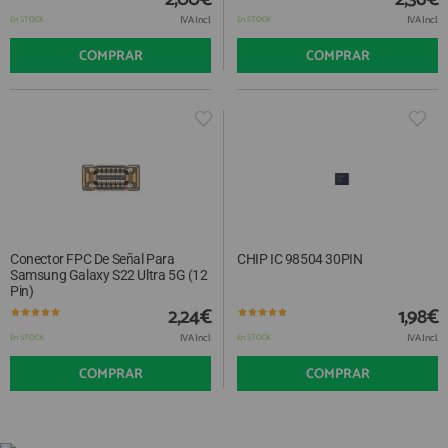
IVA Incl.
IVA Incl.
En STOCK
En STOCK
COMPRAR
COMPRAR
Conector FPC De Señal Para
CHIP IC 98504 30PIN
Samsung Galaxy S22 Ultra 5G (12
Pin)
2,24€
1,98€
IVA Incl.
IVA Incl.
En STOCK
En STOCK
COMPRAR
COMPRAR