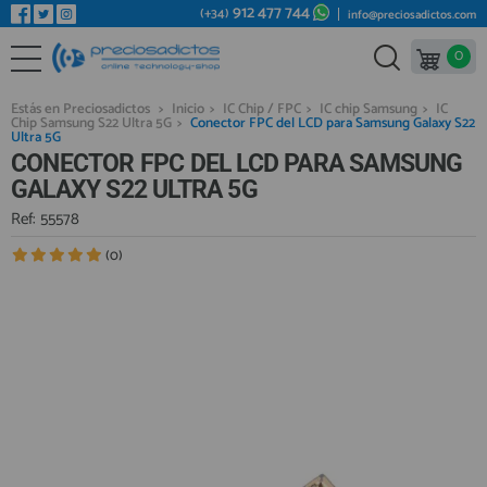
912 477 744
(+34)
info@preciosadictos.com
0
REPUESTOS MÓVILES
Bienvenid@ otra vez
YA SOY CLIENTE
REPUESTOS TABLET
Estás en Preciosadictos
>
Inicio
>
IC Chip / FPC
>
IC chip Samsung
>
IC
Chip Samsung S22 Ultra 5G
>
Conector FPC del LCD para Samsung Galaxy S22
REPUESTOS RELOJES INTELIGENTES
Ultra 5G
CONECTOR FPC DEL LCD PARA SAMSUNG
REPUESTOS VIDEOCONSOLAS
GALAXY S22 ULTRA 5G
REPUESTOS MACBOOK
Ref: 55578
Recordarme
¿Olvidó su contraseña?
Recordar aquí
REPUESTOS OTROS DISPOSITIVOS
(0)
REPUESTOS PORTÁTILES
HERRAMIENTAS REPARACIÓN
IC CHIP / FPC
PLACAS BASE
Regístrate en un momento
¿ERES NUEVO?
MÓVILES REACONDICIONADOS