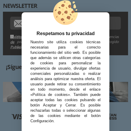
NEWSLETTER
Procedencia de los datos:
Información adicional:
Respetamos tu privacidad
Me gustaría recibir descuentos exclusivos, novedades y tendencias
Política
por e-mail. Puedo darme de baja cuando quiera según lo recogido
de
Nuestro site utiliza cookies técnicas
Publicidad
en la
.
necesarias para el correcto
funcionamiento del sitio web. Es posible
que además se utilicen otras categorías
de cookies para personalizar la
¡Síguenos!
experiencia de usuario, divulgar ofertas
comerciales personalizadas o realizar
análisis para optimizar nuestra oferta. El
usuario puede retirar su consentimiento
en todo momento, desde el enlace
«Política de cookies». También puede
aceptar todas las cookies pulsando el
botón Aceptar y Cerrar. Es posible
rechazarlas todas o seleccionar algunas
de las cookies mediante el botón
Configuración.