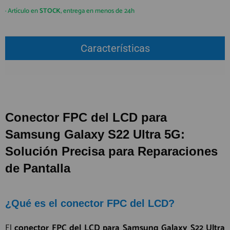
QUIÉNES SOMOS
REGISTRO PROFESIONAL
· Artículo en
STOCK
, entrega en menos de 24h
GUÍA DE COMPRA
Características
912 477 744
(+34)
HORARIO de TIENDA:
Lunes a Viernes 09:30h a 20:00h
También atendemos Whatsapp
Conector FPC del LCD para
info@preciosadictos.com
Samsung Galaxy S22 Ultra 5G:
Solución Precisa para Reparaciones
de Pantalla
¿Qué es el conector FPC del LCD?
El
conector FPC del LCD para Samsung Galaxy S22 Ultra