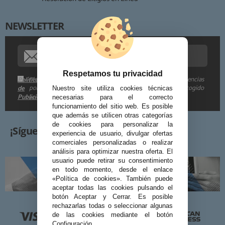
NEWSLETTER
Procedencia de los datos:
Información adicional:
Respetamos tu privacidad
Me gustaría recibir descuentos exclusivos, novedades y tendencias
Política
por e-mail. Puedo darme de baja cuando quiera según lo recogido
de
Nuestro site utiliza cookies técnicas
Publicidad
en la
.
necesarias para el correcto
funcionamiento del sitio web. Es posible
que además se utilicen otras categorías
de cookies para personalizar la
¡Síguenos!
experiencia de usuario, divulgar ofertas
comerciales personalizadas o realizar
análisis para optimizar nuestra oferta. El
usuario puede retirar su consentimiento
en todo momento, desde el enlace
«Política de cookies». También puede
aceptar todas las cookies pulsando el
botón Aceptar y Cerrar. Es posible
rechazarlas todas o seleccionar algunas
de las cookies mediante el botón
Configuración.