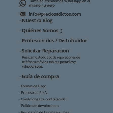
También atendemos Whatsapp en el
mismo número
info@preciosadictos.com
- Nuestro Blog
- Quiénes Somos ;)
- Profesionales / Distribuidor
- Solicitar Reparación
Realizamos todo tipo de reparaciones de
teléfonos móviles, tablets, portátiles y
Responsable:
videoconsolas.
Finalidad:
- Guía de compra
Legitimación:
· Formas de Pago
Destinatarios:
· Proceso de RMA
· Condiciones de contratación
· Política de devoluciones
Derechos:
· Resolución de Litigios en Línea