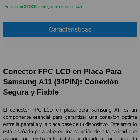
QUIÉNES SOMOS
REGISTRO PROFESIONAL
· Artículo en
STOCK
, entrega en menos de 24h
GUÍA DE COMPRA
Características
912 477 744
(+34)
HORARIO de TIENDA:
Lunes a Viernes 09:30h a 20:00h
También atendemos Whatsapp
Conector FPC LCD en Placa Para
info@preciosadictos.com
Samsung A11 (34PIN): Conexión
Segura y Fiable
El conector FPC LCD en placa para Samsung A11 es un
componente esencial para garantizar una conexión óptima
entre la pantalla y la placa base de tu dispositivo. Este artículo
está diseñado para ofrecer una solución de alta calidad que
asegura un rendimiento estable y duradero, mejorando la