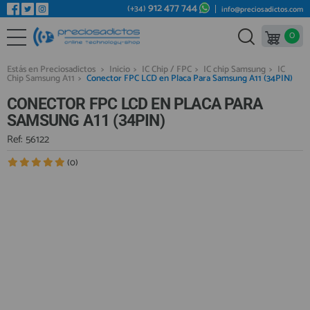
912 477 744
(+34)
info@preciosadictos.com
0
REPUESTOS MÓVILES
Bienvenid@ otra vez
YA SOY CLIENTE
REPUESTOS TABLET
Estás en Preciosadictos
>
Inicio
>
IC Chip / FPC
>
IC chip Samsung
>
IC
Chip Samsung A11
>
Conector FPC LCD en Placa Para Samsung A11 (34PIN)
REPUESTOS RELOJES INTELIGENTES
CONECTOR FPC LCD EN PLACA PARA
REPUESTOS VIDEOCONSOLAS
SAMSUNG A11 (34PIN)
REPUESTOS MACBOOK
Ref: 56122
Recordarme
¿Olvidó su contraseña?
Recordar aquí
REPUESTOS OTROS DISPOSITIVOS
(0)
REPUESTOS PORTÁTILES
HERRAMIENTAS REPARACIÓN
IC CHIP / FPC
PLACAS BASE
Regístrate en un momento
¿ERES NUEVO?
MÓVILES REACONDICIONADOS