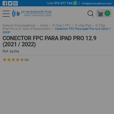
912 477 744
(+34)
info@preciosadictos.com
0
REPUESTOS MÓVILES
Bienvenid@ otra vez
YA SOY CLIENTE
REPUESTOS TABLET
Estás en Preciosadictos
>
Inicio
>
IC Chip / FPC
>
IC chip iPad
>
IC Chip
iPad Pro 12.9" 2021 (5ªGeneración)
>
Conector FPC Para Ipad Pro 12.9 (2021 /
REPUESTOS RELOJES INTELIGENTES
2022)
CONECTOR FPC PARA IPAD PRO 12.9
REPUESTOS VIDEOCONSOLAS
(2021 / 2022)
REPUESTOS MACBOOK
Ref: 54294
Recordarme
¿Olvidó su contraseña?
Recordar aquí
REPUESTOS OTROS DISPOSITIVOS
(0)
REPUESTOS PORTÁTILES
HERRAMIENTAS REPARACIÓN
IC CHIP / FPC
PLACAS BASE
Regístrate en un momento
¿ERES NUEVO?
MÓVILES REACONDICIONADOS