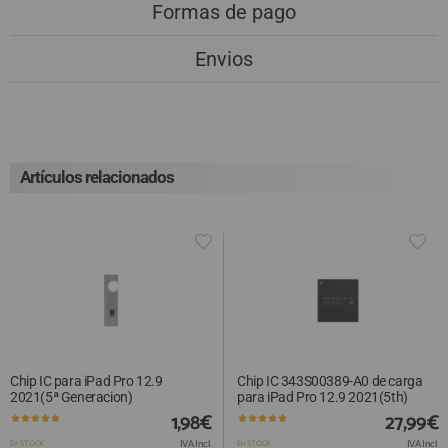
Formas de pago
Envios
Artículos relacionados
Chip IC para iPad Pro 12.9
Chip IC 343S00389-A0 de carga
2021(5ª Generacion)
para iPad Pro 12.9 2021(5th)
1,98€
27,99€
IVA Incl.
IVA Incl.
En STOCK
En STOCK