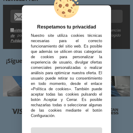
Procedencia de los datos:
Información adicional:
Respetamos tu privacidad
Me gustaría recibir descuentos exclusivos, novedades y tendencias
Política
por e-mail. Puedo darme de baja cuando quiera según lo recogido
de
Nuestro site utiliza cookies técnicas
Publicidad
en la
.
necesarias para el correcto
funcionamiento del sitio web. Es posible
que además se utilicen otras categorías
de cookies para personalizar la
¡Síguenos!
experiencia de usuario, divulgar ofertas
comerciales personalizadas o realizar
análisis para optimizar nuestra oferta. El
usuario puede retirar su consentimiento
en todo momento, desde el enlace
«Política de cookies». También puede
aceptar todas las cookies pulsando el
botón Aceptar y Cerrar. Es posible
rechazarlas todas o seleccionar algunas
de las cookies mediante el botón
Configuración.