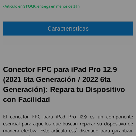
QUIÉNES SOMOS
REGISTRO PROFESIONAL
· Artículo en
STOCK
, entrega en menos de 24h
GUÍA DE COMPRA
Características
912 477 744
(+34)
HORARIO de TIENDA:
Lunes a Viernes 09:30h a 20:00h
También atendemos Whatsapp
Conector FPC para iPad Pro 12.9
info@preciosadictos.com
(2021 5ta Generación / 2022 6ta
Generación): Repara tu Dispositivo
con Facilidad
El conector FPC para iPad Pro 12.9 es un componente
esencial para aquellos que buscan reparar su dispositivo de
manera efectiva. Este artículo está diseñado para garantizar