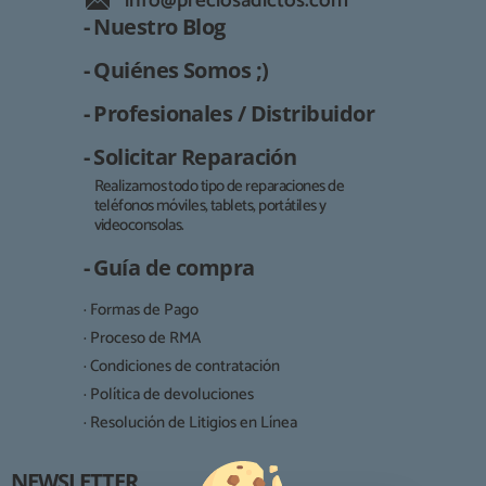
info@preciosadictos.com
- Nuestro Blog
- Quiénes Somos ;)
- Profesionales / Distribuidor
- Solicitar Reparación
Realizamos todo tipo de reparaciones de
teléfonos móviles, tablets, portátiles y
Responsable:
videoconsolas.
Finalidad:
- Guía de compra
Legitimación:
· Formas de Pago
Destinatarios:
· Proceso de RMA
· Condiciones de contratación
· Política de devoluciones
Derechos:
· Resolución de Litigios en Línea
NEWSLETTER