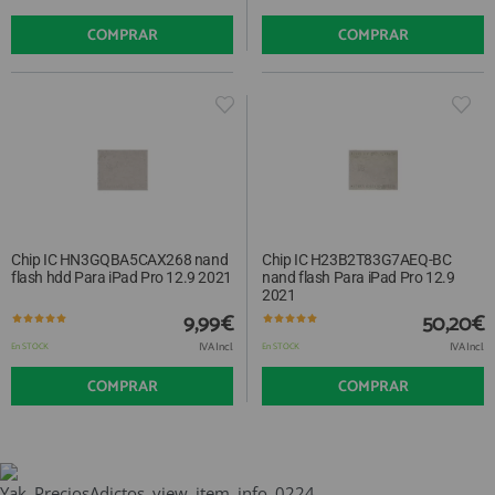
COMPRAR
COMPRAR
Chip IC HN3GQBA5CAX268 nand
Chip IC H23B2T83G7AEQ-BC
flash hdd Para iPad Pro 12.9 2021
nand flash Para iPad Pro 12.9
2021
9,99€
50,20€
IVA Incl.
IVA Incl.
En STOCK
En STOCK
COMPRAR
COMPRAR