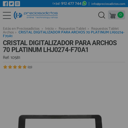
912 477 744
(+34)
info@preciosadictos.com
0
REPUESTOS MÓVILES
Bienvenid@ otra vez
YA SOY CLIENTE
REPUESTOS TABLET
Estás en Preciosadictos
>
Inicio
>
Repuestos Tablet
>
Repuestos Tablet
Archos
>
CRISTAL DIGITALIZADOR PARA ARCHOS 70 PLATINUM LHJ0274-
REPUESTOS RELOJES INTELIGENTES
F70A1
CRISTAL DIGITALIZADOR PARA ARCHOS
REPUESTOS VIDEOCONSOLAS
70 PLATINUM LHJ0274-F70A1
REPUESTOS MACBOOK
Ref: 10581
Recordarme
¿Olvidó su contraseña?
Recordar aquí
REPUESTOS OTROS DISPOSITIVOS
(0)
REPUESTOS PORTÁTILES
HERRAMIENTAS REPARACIÓN
IC CHIP / FPC
PLACAS BASE
Regístrate en un momento
¿ERES NUEVO?
MÓVILES REACONDICIONADOS