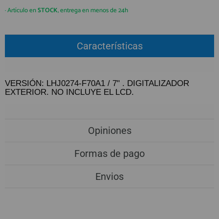
QUIÉNES SOMOS
REGISTRO PROFESIONAL
· Artículo en
STOCK
, entrega en menos de 24h
GUÍA DE COMPRA
Características
912 477 744
(+34)
HORARIO de TIENDA:
Lunes a Viernes 09:30h a 20:00h
VERSIÓN: LHJ0274-F70A1 / 7" . DIGITALIZADOR
EXTERIOR. NO INCLUYE EL LCD.
También atendemos Whatsapp
info@preciosadictos.com
Opiniones
Formas de pago
Envios